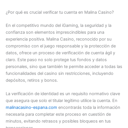
¿Por qué es crucial verificar tu cuenta en Malina Casino?
En el competitivo mundo del iGaming, la seguridad y la
confianza son elementos imprescindibles para una
experiencia positiva. Malina Casino, reconocido por su
compromiso con el juego responsable y la protección de
datos, ofrece un proceso de verificación de cuenta ágil y
claro. Este paso no solo protege tus fondos y datos
personales, sino que también te permite acceder a todas las
funcionalidades del casino sin restricciones, incluyendo
depósitos, retiros y bonos.
La verificación de identidad es un requisito normativo clave
que asegura que solo el titular legítimo utilice la cuenta. En
malinacasino-espana.com
encontrarás toda la información
necesaria para completar este proceso en cuestión de
minutos, evitando retrasos y posibles bloqueos en tus
transacciones.