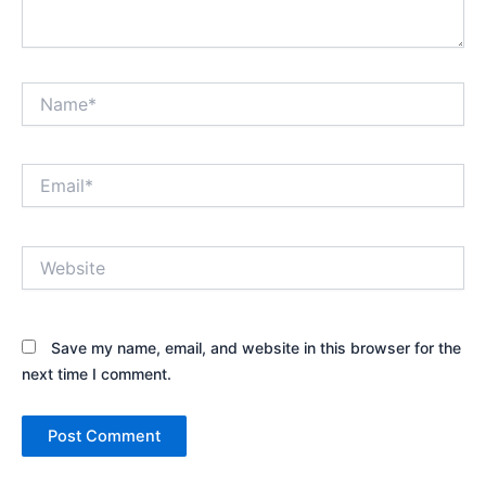
Name*
Email*
Website
Save my name, email, and website in this browser for the
next time I comment.