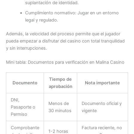
suplantación de identidad.
Cumplimiento normativo: Jugar en un entorno
legal y regulado.
Además, la velocidad del proceso permite que el jugador
pueda empezar a disfrutar del casino con total tranquilidad
y sin interrupciones.
Mini tabla: Documentos para verificación en Malina Casino
Tiempo de
Documento
Nota importante
aprobación
DNI,
Menos de
Documento oficial y
Pasaporte o
30 minutos
vigente
Permiso
Comprobante
Factura reciente, no
1-2 horas