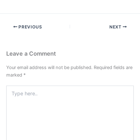
PREVIOUS
NEXT
Leave a Comment
Your email address will not be published.
Required fields are
marked
*
Type
here..