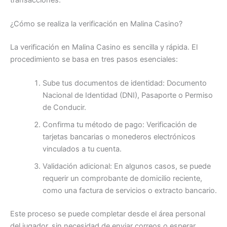
¿Cómo se realiza la verificación en Malina Casino?
La verificación en Malina Casino es sencilla y rápida. El
procedimiento se basa en tres pasos esenciales:
Sube tus documentos de identidad: Documento
Nacional de Identidad (DNI), Pasaporte o Permiso
de Conducir.
Confirma tu método de pago: Verificación de
tarjetas bancarias o monederos electrónicos
vinculados a tu cuenta.
Validación adicional: En algunos casos, se puede
requerir un comprobante de domicilio reciente,
como una factura de servicios o extracto bancario.
Este proceso se puede completar desde el área personal
del jugador, sin necesidad de enviar correos o esperar