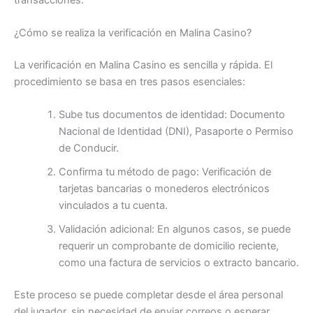
¿Cómo se realiza la verificación en Malina Casino?
La verificación en Malina Casino es sencilla y rápida. El
procedimiento se basa en tres pasos esenciales:
Sube tus documentos de identidad: Documento
Nacional de Identidad (DNI), Pasaporte o Permiso
de Conducir.
Confirma tu método de pago: Verificación de
tarjetas bancarias o monederos electrónicos
vinculados a tu cuenta.
Validación adicional: En algunos casos, se puede
requerir un comprobante de domicilio reciente,
como una factura de servicios o extracto bancario.
Este proceso se puede completar desde el área personal
del jugador, sin necesidad de enviar correos o esperar