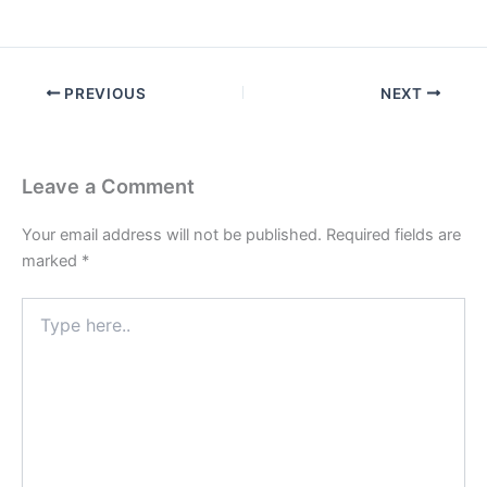
PREVIOUS
NEXT
Leave a Comment
Your email address will not be published.
Required fields are
marked
*
Type
here..