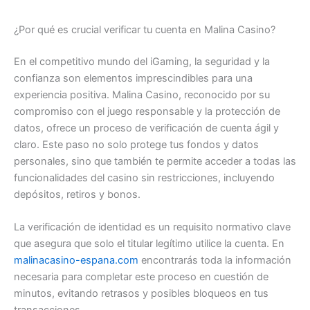
¿Por qué es crucial verificar tu cuenta en Malina Casino?
En el competitivo mundo del iGaming, la seguridad y la
confianza son elementos imprescindibles para una
experiencia positiva. Malina Casino, reconocido por su
compromiso con el juego responsable y la protección de
datos, ofrece un proceso de verificación de cuenta ágil y
claro. Este paso no solo protege tus fondos y datos
personales, sino que también te permite acceder a todas las
funcionalidades del casino sin restricciones, incluyendo
depósitos, retiros y bonos.
La verificación de identidad es un requisito normativo clave
que asegura que solo el titular legítimo utilice la cuenta. En
malinacasino-espana.com
encontrarás toda la información
necesaria para completar este proceso en cuestión de
minutos, evitando retrasos y posibles bloqueos en tus
transacciones.