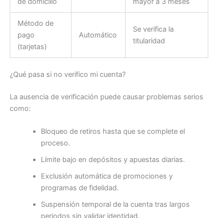
de domicilio
mayor a 3 meses
Método de
Se verifica la
pago
Automático
titularidad
(tarjetas)
¿Qué pasa si no verifico mi cuenta?
La ausencia de verificación puede causar problemas serios
como:
Bloqueo de retiros hasta que se complete el
proceso.
Límite bajo en depósitos y apuestas diarias.
Exclusión automática de promociones y
programas de fidelidad.
Suspensión temporal de la cuenta tras largos
periodos sin validar identidad.