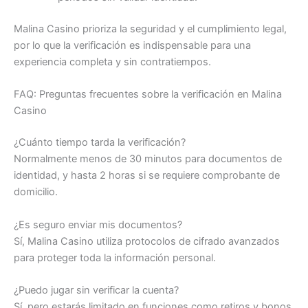
Malina Casino prioriza la seguridad y el cumplimiento legal,
por lo que la verificación es indispensable para una
experiencia completa y sin contratiempos.
FAQ: Preguntas frecuentes sobre la verificación en Malina
Casino
¿Cuánto tiempo tarda la verificación?
Normalmente menos de 30 minutos para documentos de
identidad, y hasta 2 horas si se requiere comprobante de
domicilio.
¿Es seguro enviar mis documentos?
Sí, Malina Casino utiliza protocolos de cifrado avanzados
para proteger toda la información personal.
¿Puedo jugar sin verificar la cuenta?
Sí, pero estarás limitado en funciones como retiros y bonos