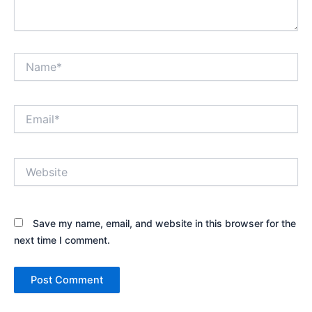
Name*
Email*
Website
Save my name, email, and website in this browser for the
next time I comment.