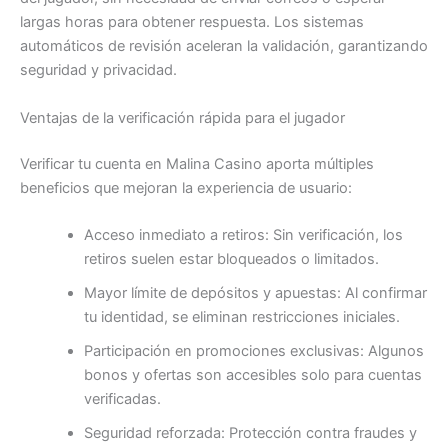
largas horas para obtener respuesta. Los sistemas
automáticos de revisión aceleran la validación, garantizando
seguridad y privacidad.
Ventajas de la verificación rápida para el jugador
Verificar tu cuenta en Malina Casino aporta múltiples
beneficios que mejoran la experiencia de usuario:
Acceso inmediato a retiros: Sin verificación, los
retiros suelen estar bloqueados o limitados.
Mayor límite de depósitos y apuestas: Al confirmar
tu identidad, se eliminan restricciones iniciales.
Participación en promociones exclusivas: Algunos
bonos y ofertas son accesibles solo para cuentas
verificadas.
Seguridad reforzada: Protección contra fraudes y