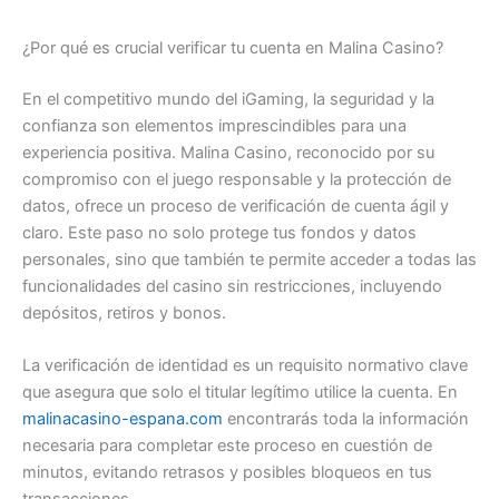
¿Por qué es crucial verificar tu cuenta en Malina Casino?
En el competitivo mundo del iGaming, la seguridad y la
confianza son elementos imprescindibles para una
experiencia positiva. Malina Casino, reconocido por su
compromiso con el juego responsable y la protección de
datos, ofrece un proceso de verificación de cuenta ágil y
claro. Este paso no solo protege tus fondos y datos
personales, sino que también te permite acceder a todas las
funcionalidades del casino sin restricciones, incluyendo
depósitos, retiros y bonos.
La verificación de identidad es un requisito normativo clave
que asegura que solo el titular legítimo utilice la cuenta. En
malinacasino-espana.com
encontrarás toda la información
necesaria para completar este proceso en cuestión de
minutos, evitando retrasos y posibles bloqueos en tus
transacciones.