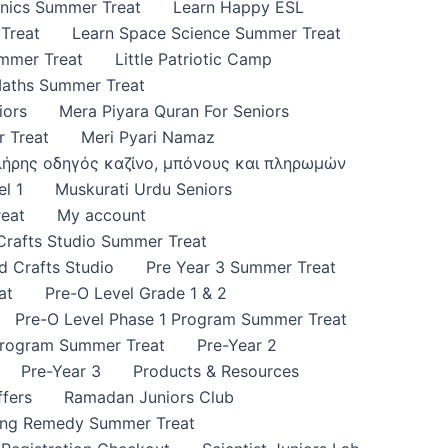
onics Summer Treat
Learn Happy ESL
Treat
Learn Space Science Summer Treat
ummer Treat
Little Patriotic Camp
Maths Summer Treat
iors
Mera Piyara Quran For Seniors
 Treat
Meri Pyari Namaz
πλήρης οδηγός καζίνο, μπόνους και πληρωμών
l 1
Muskurati Urdu Seniors
eat
My account
 Crafts Studio Summer Treat
d Crafts Studio
Pre Year 3 Summer Treat
at
Pre-O Level Grade 1 & 2
Pre-O Level Phase 1 Program Summer Treat
Program Summer Treat
Pre-Year 2
Pre-Year 3
Products & Resources
fers
Ramadan Juniors Club
ing Remedy Summer Treat