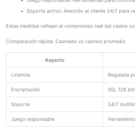
Soporte activo: Atención al cliente 24/7 para r
Estas medidas reflejan el compromiso real del casino co
Comparación rápida: Casinado vs casinos promedio
Aspecto
Licencia
Regulada p
Encriptación
SSL 128 bit
Soporte
24/7 multil
Juego responsable
Herramient