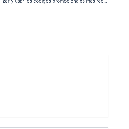
Dónde localizar y usar los códigos promocionales más recientes de TikiTaka Casino