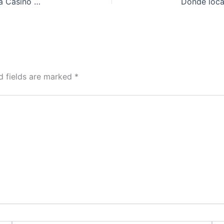
Evaluación de los bonos de recarga en Gratogana Casino para jugadores habituales
d fields are marked
*