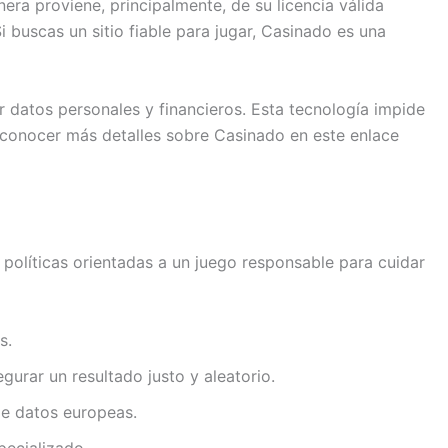
era proviene, principalmente, de su licencia válida
buscas un sitio fiable para jugar, Casinado es una
er datos personales y financieros. Esta tecnología impide
 conocer más detalles sobre Casinado en este enlace
 políticas orientadas a un juego responsable para cuidar
s.
urar un resultado justo y aleatorio.
de datos europeas.
pecializado.