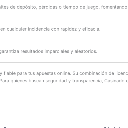
ímites de depósito, pérdidas o tiempo de juego, fomentando
en cualquier incidencia con rapidez y eficacia.
arantiza resultados imparciales y aleatorios.
fiable para tus apuestas online. Su combinación de licencia
a. Para quienes buscan seguridad y transparencia, Casinad