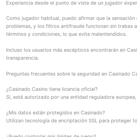
Experiencia desde el punto de vista de un jugador exp
Como jugador habitual, puedo afirmar que la sensación 
problemas, y los filtros antifraude funcionan sin trabas 
términos y condiciones, lo que evita malentendidos.
Incluso los usuarios más escépticos encontrarán en Casi
transparencia.
Preguntas frecuentes sobre la seguridad en Casinado C
¿Casinado Casino tiene licencia oficial?
Sí, está autorizado por una entidad reguladora europea,
¿Mis datos están protegidos en Casinado?
Utilizan tecnología de encriptación SSL para proteger t
¿Puedo controlar mis límites de juego?