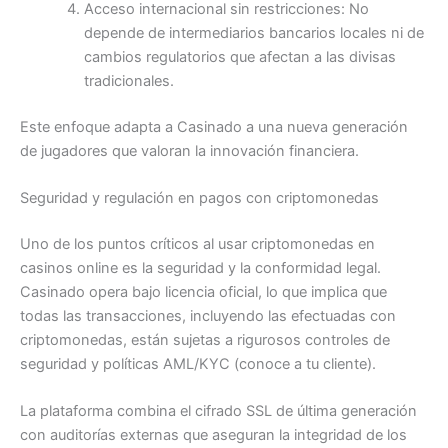
Acceso internacional sin restricciones: No
depende de intermediarios bancarios locales ni de
cambios regulatorios que afectan a las divisas
tradicionales.
Este enfoque adapta a Casinado a una nueva generación
de jugadores que valoran la innovación financiera.
Seguridad y regulación en pagos con criptomonedas
Uno de los puntos críticos al usar criptomonedas en
casinos online es la seguridad y la conformidad legal.
Casinado opera bajo licencia oficial, lo que implica que
todas las transacciones, incluyendo las efectuadas con
criptomonedas, están sujetas a rigurosos controles de
seguridad y políticas AML/KYC (conoce a tu cliente).
La plataforma combina el cifrado SSL de última generación
con auditorías externas que aseguran la integridad de los