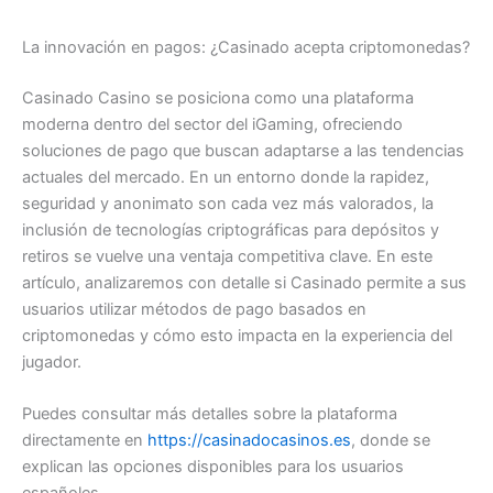
La innovación en pagos: ¿Casinado acepta criptomonedas?
Casinado Casino se posiciona como una plataforma
moderna dentro del sector del iGaming, ofreciendo
soluciones de pago que buscan adaptarse a las tendencias
actuales del mercado. En un entorno donde la rapidez,
seguridad y anonimato son cada vez más valorados, la
inclusión de tecnologías criptográficas para depósitos y
retiros se vuelve una ventaja competitiva clave. En este
artículo, analizaremos con detalle si Casinado permite a sus
usuarios utilizar métodos de pago basados en
criptomonedas y cómo esto impacta en la experiencia del
jugador.
Puedes consultar más detalles sobre la plataforma
directamente en
https://casinadocasinos.es
, donde se
explican las opciones disponibles para los usuarios
españoles.