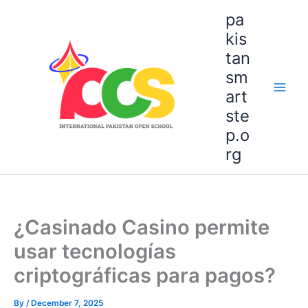
Skip
pa
to
kis
content
tan
sm
art
ste
p.o
rg
¿Casinado Casino permite
usar tecnologías
criptográficas para pagos?
By
/
December 7, 2025