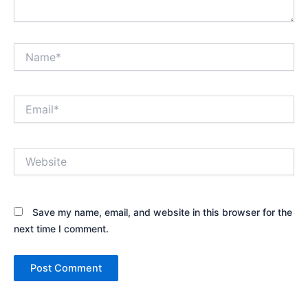
Name*
Email*
Website
Save my name, email, and website in this browser for the
next time I comment.