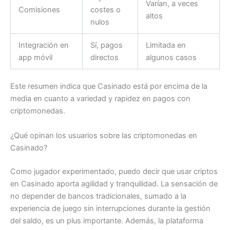
Varían, a veces
Comisiones
costes o
altos
nulos
Integración en
Sí, pagos
Limitada en
app móvil
directos
algunos casos
Este resumen indica que Casinado está por encima de la
media en cuanto a variedad y rapidez en pagos con
criptomonedas.
¿Qué opinan los usuarios sobre las criptomonedas en
Casinado?
Como jugador experimentado, puedo decir que usar criptos
en Casinado aporta agilidad y tranquilidad. La sensación de
no depender de bancos tradicionales, sumado a la
experiencia de juego sin interrupciones durante la gestión
del saldo, es un plus importante. Además, la plataforma