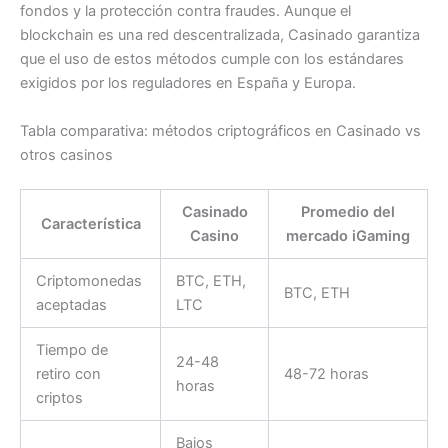
fondos y la protección contra fraudes. Aunque el
blockchain es una red descentralizada, Casinado garantiza
que el uso de estos métodos cumple con los estándares
exigidos por los reguladores en España y Europa.
Tabla comparativa: métodos criptográficos en Casinado vs
otros casinos
Casinado
Promedio del
Característica
Casino
mercado iGaming
Criptomonedas
BTC, ETH,
BTC, ETH
aceptadas
LTC
Tiempo de
24-48
retiro con
48-72 horas
horas
criptos
Bajos