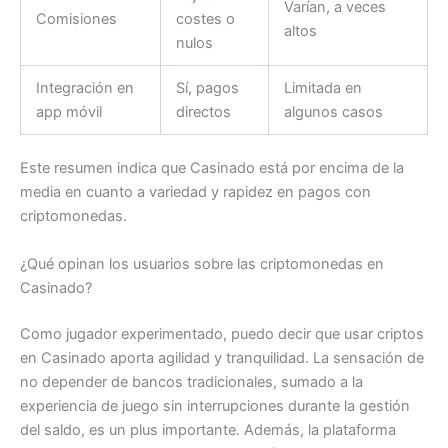
Varían, a veces
Comisiones
costes o
altos
nulos
Integración en
Sí, pagos
Limitada en
app móvil
directos
algunos casos
Este resumen indica que Casinado está por encima de la
media en cuanto a variedad y rapidez en pagos con
criptomonedas.
¿Qué opinan los usuarios sobre las criptomonedas en
Casinado?
Como jugador experimentado, puedo decir que usar criptos
en Casinado aporta agilidad y tranquilidad. La sensación de
no depender de bancos tradicionales, sumado a la
experiencia de juego sin interrupciones durante la gestión
del saldo, es un plus importante. Además, la plataforma