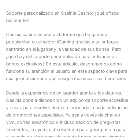
Soporte personalizado en Casinia Casino: ¿qué ofrece
realmente?
Casinia casino es una plataforma que ha ganado
popularidad en el sector iGaming gracias a su enfoque
centrado en el jugador y la variedad de sus bonos. Pero,
¿qué hay del soporte personalizado para activar esos
bonos exclusivos? En este artículo, desgranamos cómo
funciona su atención al usuario en este aspecto clave para
cualquier aficionado que busque maximizar sus beneficios.
Desde la experiencia de un jugador atento a los detalles,
Casinia pone a disposición un equipo de soporte accesible
y eficaz para resolver dudas relacionadas con la activación
de promociones especiales. Ya sea a través de chat en
vivo, correo electrónico o incluso sección de preguntas
frecuentes, la ayuda está diseñada para guiar paso a paso
al usuario en el proceso de uso de bonos, especialmente