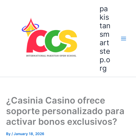
Skip
pa
to
kis
content
tan
sm
art
ste
p.o
rg
¿Casinia Casino ofrece
soporte personalizado para
activar bonos exclusivos?
By
/
January 18, 2026