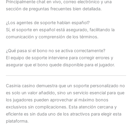
Principalmente chat en vivo, correo electrónico y una
sección de preguntas frecuentes bien detallada.
¿Los agentes de soporte hablan español?
Sí, el soporte en español está asegurado, facilitando la
comunicación y comprensión de los términos.
¿Qué pasa si el bono no se activa correctamente?
El equipo de soporte interviene para corregir errores y
asegurar que el bono quede disponible para el jugador.
Casinia casino demuestra que un soporte personalizado no
es solo un valor añadido, sino un servicio esencial para que
los jugadores pueden aprovechar al máximo bonos
exclusivos sin complicaciones. Esta atención cercana y
eficiente es sin duda uno de los atractivos para elegir esta
plataforma.