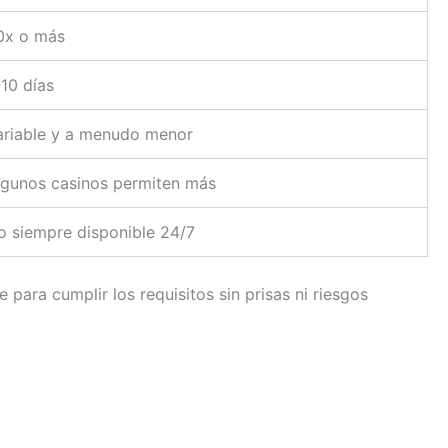
0x o más
-10 días
ariable y a menudo menor
lgunos casinos permiten más
o siempre disponible 24/7
para cumplir los requisitos sin prisas ni riesgos