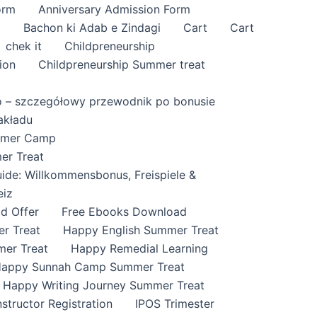
orm
Anniversary Admission Form
i
Bachon ki Adab e Zindagi
Cart
Cart
chek it
Childpreneurship
ion
Childpreneurship Summer treat
o – szczegółowy przewodnik po bonusie
akładu
ummer Camp
er Treat
ide: Willkommensbonus, Freispiele &
eiz
id Offer
Free Ebooks Download
r Treat
Happy English Summer Treat
mer Treat
Happy Remedial Learning
appy Sunnah Camp Summer Treat
Happy Writing Journey Summer Treat
nstructor Registration
IPOS Trimester