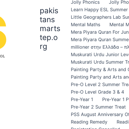
Jolly Phonics
Jolly Ph
pakis
Learn Happy ESL Summer 
Little Geographers Lab S
tans
Mental Maths
Mental 
marts
Mera Piyara Quran For Jun
tep.o
Mera Piyara Quran Summer
rg
millioner στην Ελλάδα – 
Muskurati Urdu Junior Leve
Muskurati Urdu Summer Tr
Painting Party & Arts and
Painting Party and Arts an
Pre-O Level 2 Summer Tre
Pre-O Level Grade 3 & 4
Pre-Year 1
Pre-Year 1 
Pre-Year 2 Summer Treat
PSS August Anniversary Of
Reading Remedy
Read