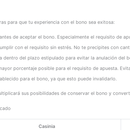
as para que tu experiencia con el bono sea exitosa:
ntes de aceptar el bono. Especialmente el requisito de apu
mplir con el requisito sin estrés. No te precipites con can
a dentro del plazo estipulado para evitar la anulación del 
ayor porcentaje posible para el requisito de apuesta. Evita
ablecido para el bono, ya que esto puede invalidarlo.
plicará sus posibilidades de conservar el bono y convertir
rcado
Casinia