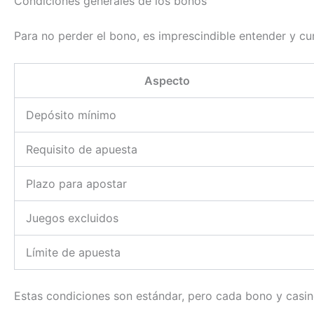
Condiciones generales de los bonos
Para no perder el bono, es imprescindible entender y cu
Aspecto
Depósito mínimo
Requisito de apuesta
Plazo para apostar
Juegos excluidos
Límite de apuesta
Estas condiciones son estándar, pero cada bono y casino