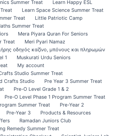
onics Summer Treat
Learn Happy ESL
Treat
Learn Space Science Summer Treat
ummer Treat
Little Patriotic Camp
Maths Summer Treat
iors
Mera Piyara Quran For Seniors
 Treat
Meri Pyari Namaz
πλήρης οδηγός καζίνο, μπόνους και πληρωμών
l 1
Muskurati Urdu Seniors
eat
My account
 Crafts Studio Summer Treat
d Crafts Studio
Pre Year 3 Summer Treat
at
Pre-O Level Grade 1 & 2
Pre-O Level Phase 1 Program Summer Treat
Program Summer Treat
Pre-Year 2
Pre-Year 3
Products & Resources
fers
Ramadan Juniors Club
ing Remedy Summer Treat