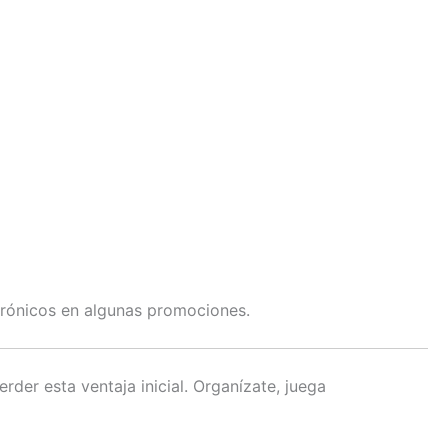
trónicos en algunas promociones.
der esta ventaja inicial. Organízate, juega