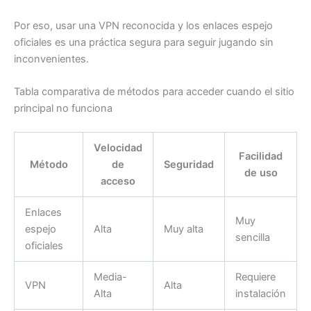
Por eso, usar una VPN reconocida y los enlaces espejo
oficiales es una práctica segura para seguir jugando sin
inconvenientes.
Tabla comparativa de métodos para acceder cuando el sitio
principal no funciona
Velocidad
Facilidad
Método
de
Seguridad
de uso
acceso
Enlaces
Muy
espejo
Alta
Muy alta
sencilla
oficiales
Media-
Requiere
VPN
Alta
Alta
instalación