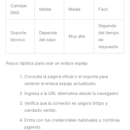
Cambiar
Media
Media
Fácil
DNS
Depende
Soporte
Depende
del tiempo
Muy alta
técnico
del caso
de
respuesta
Pasos rápidos para usar un enlace espejo
Consulta la página oficial o el soporte para
obtener el enlace espejo actualizado.
Ingresa a la URL alternativa desde tu navegador.
Verifica que la conexión es segura (https y
candado verde).
Entra con tus credenciales habituales y continúa
jugando.