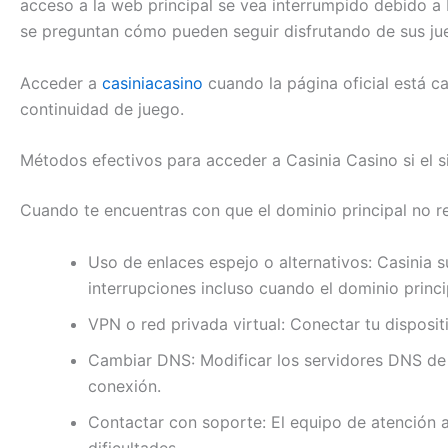
acceso a la web principal se vea interrumpido debido 
se preguntan cómo pueden seguir disfrutando de sus jueg
Acceder a
casiniacasino
cuando la página oficial está c
continuidad de juego.
Métodos efectivos para acceder a Casinia Casino si el si
Cuando te encuentras con que el dominio principal no re
Uso de enlaces espejo o alternativos: Casinia 
interrupciones incluso cuando el dominio princ
VPN o red privada virtual: Conectar tu disposi
Cambiar DNS: Modificar los servidores DNS de 
conexión.
Contactar con soporte: El equipo de atención al
dificultades.