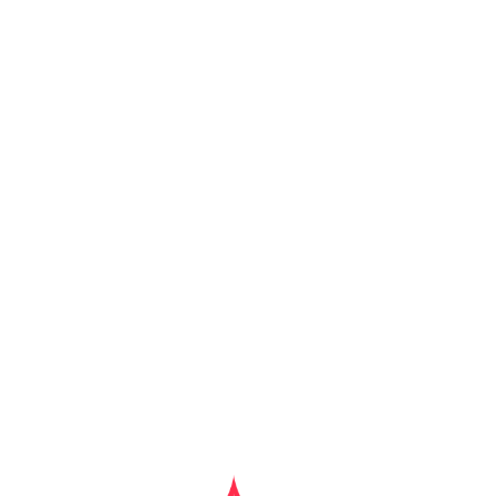
Skip
to
content