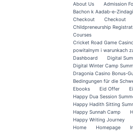
About Us
Admission F
Bachon k Aadab-e-Zindag
Checkout
Checkout
Childpreneurship Registrat
Courses
Cricket Road Game Casin
powitalnym i warunkach z
Dashboard
Digital S
Digital Winter Camp Summ
Dragonia Casino Bonus-Gu
Bedingungen für die Schw
Ebooks
Eid Offer
E
Happy Dua Session Summe
Happy Hadith Sitting Sum
Happy Sunnah Camp
H
Happy Writing Journey
Home
Homepage
I