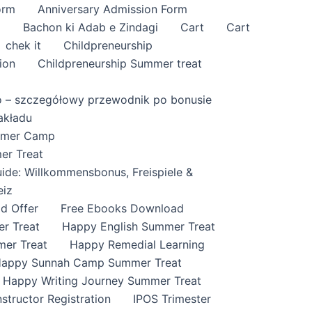
orm
Anniversary Admission Form
i
Bachon ki Adab e Zindagi
Cart
Cart
chek it
Childpreneurship
ion
Childpreneurship Summer treat
o – szczegółowy przewodnik po bonusie
akładu
ummer Camp
er Treat
ide: Willkommensbonus, Freispiele &
eiz
id Offer
Free Ebooks Download
r Treat
Happy English Summer Treat
mer Treat
Happy Remedial Learning
appy Sunnah Camp Summer Treat
Happy Writing Journey Summer Treat
nstructor Registration
IPOS Trimester