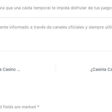
a que una caída temporal te impida disfrutar de tus juegos
ente informado a través de canales oficiales y siempre util
Evaluación de los bonos de recarga en Gratogana Casino para jugadores habituales
d fields are marked
*