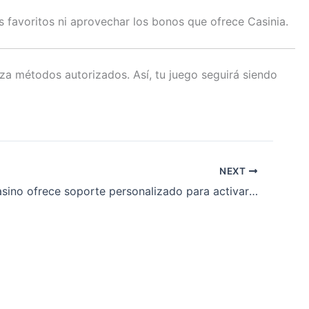
 favoritos ni aprovechar los bonos que ofrece Casinia.
iza métodos autorizados. Así, tu juego seguirá siendo
NEXT
¿Casinia Casino ofrece soporte personalizado para activar bonos exclusivos?