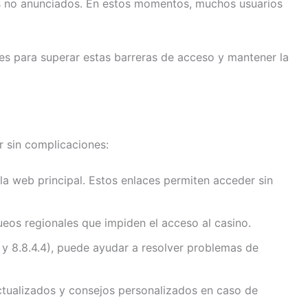
os no anunciados. En estos momentos, muchos usuarios
es para superar estas barreras de acceso y mantener la
r sin complicaciones:
la web principal. Estos enlaces permiten acceder sin
ueos regionales que impiden el acceso al casino.
y 8.8.4.4), puede ayudar a resolver problemas de
 actualizados y consejos personalizados en caso de