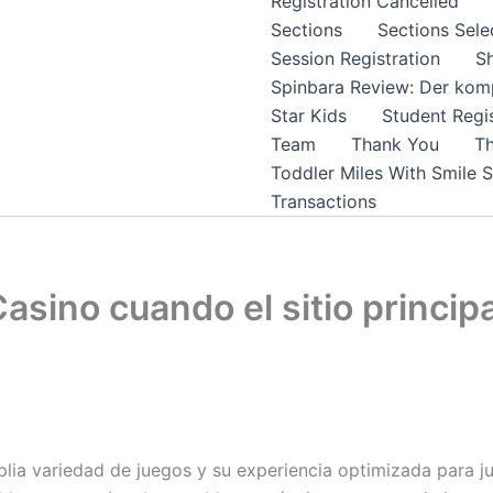
Registration Cancelled
Sections
Sections Sele
Session Registration
S
Spinbara Review: Der komp
Star Kids
Student Regis
Team
Thank You
Th
Toddler Miles With Smile 
Transactions
sino cuando el sitio principa
lia variedad de juegos y su experiencia optimizada para j