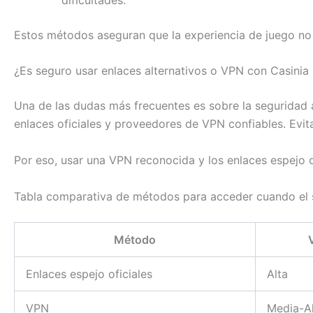
Estos métodos aseguran que la experiencia de juego no
¿Es seguro usar enlaces alternativos o VPN con Casinia
Una de las dudas más frecuentes es sobre la seguridad 
enlaces oficiales y proveedores de VPN confiables. Evit
Por eso, usar una VPN reconocida y los enlaces espejo o
Tabla comparativa de métodos para acceder cuando el si
Método
Enlaces espejo oficiales
Alta
VPN
Media-A