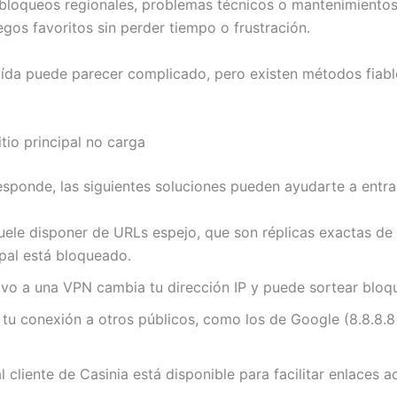
a bloqueos regionales, problemas técnicos o mantenimient
os favoritos sin perder tiempo o frustración.
aída puede parecer complicado, pero existen métodos fiabl
tio principal no carga
sponde, las siguientes soluciones pueden ayudarte a entra
suele disponer de URLs espejo, que son réplicas exactas de 
ipal está bloqueado.
tivo a una VPN cambia tu dirección IP y puede sortear bloq
tu conexión a otros públicos, como los de Google (8.8.8.8 
 cliente de Casinia está disponible para facilitar enlaces