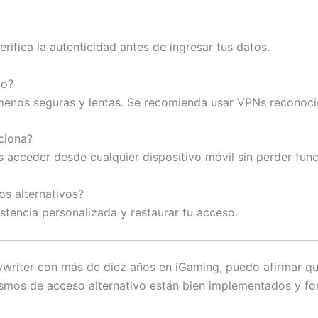
erifica la autenticidad antes de ingresar tus datos.
no?
menos seguras y lentas. Se recomienda usar VPNs reconocid
nciona?
 acceder desde cualquier dispositivo móvil sin perder func
s alternativos?
stencia personalizada y restaurar tu acceso.
riter con más de diez años en iGaming, puedo afirmar qu
ismos de acceso alternativo están bien implementados y fo