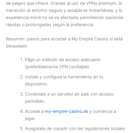
de juegos que ofrece. Gracias al uso de VPNs premium, la
transición al entorno seguro y estable es instantánea, y la
experiencia móvil no se ve afectada, permitiendo sesiones
rápidas o prolongadas según la preferencia.
Resumen: pasos para acceder a My Empire Casino si está
bloqueado
Elige un método de acceso adecuado
(preferiblemente VPN confiable).
Instala y configura la herramienta en tu
dispositivo.
Conéctate a un servidor en país con acceso
permitido.
Accede a
my-empire-casino.es
y comienza a
jugar.
Asegúrate de cumplir con las regulaciones locales