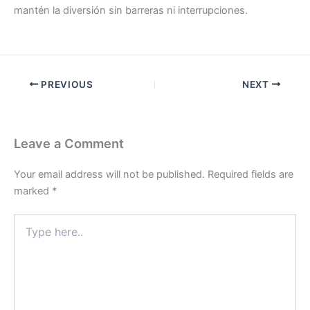
mantén la diversión sin barreras ni interrupciones.
PREVIOUS
NEXT
Leave a Comment
Your email address will not be published.
Required fields are
marked
*
Type
here..