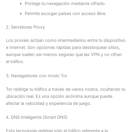
Protege tu navegación mediante cifrado.
Permite escoger países con acceso libre.
2. Servidores Proxy
Los proxies actúan como intermediarios entre tu dispositivo
e Internet. Son opciones rápidas para desbloquear sitios,
aunque suelen ser menos seguras que las VPN y no cifran
el tráfico.
3. Navegadores con modo Tor
Tor redirige tu tráfico a través de varios nodos, ocultando tu
ubicación real. Es una opción anónima aunque puede
afectar la velocidad y experiencia de juego.
4. DNS inteligente (Smart DNS)
Esta tecnología redirige sólo el tráfico referente a la