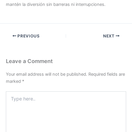
mantén la diversión sin barreras ni interrupciones.
PREVIOUS
NEXT
Leave a Comment
Your email address will not be published.
Required fields are
marked
*
Type
here..