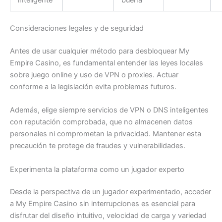
inteligente
buena
Consideraciones legales y de seguridad
Antes de usar cualquier método para desbloquear My
Empire Casino, es fundamental entender las leyes locales
sobre juego online y uso de VPN o proxies. Actuar
conforme a la legislación evita problemas futuros.
Además, elige siempre servicios de VPN o DNS inteligentes
con reputación comprobada, que no almacenen datos
personales ni comprometan la privacidad. Mantener esta
precaución te protege de fraudes y vulnerabilidades.
Experimenta la plataforma como un jugador experto
Desde la perspectiva de un jugador experimentado, acceder
a My Empire Casino sin interrupciones es esencial para
disfrutar del diseño intuitivo, velocidad de carga y variedad