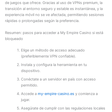
de juegos que ofrece. Gracias al uso de VPNs premium, la
transición al entorno seguro y estable es instantánea, y la
experiencia móvil no se ve afectada, permitiendo sesiones
rápidas o prolongadas según la preferencia.
Resumen: pasos para acceder a My Empire Casino si está
bloqueado
Elige un método de acceso adecuado
(preferiblemente VPN confiable).
Instala y configura la herramienta en tu
dispositivo.
Conéctate a un servidor en país con acceso
permitido.
Accede a
my-empire-casino.es
y comienza a
jugar.
Asegúrate de cumplir con las regulaciones locales