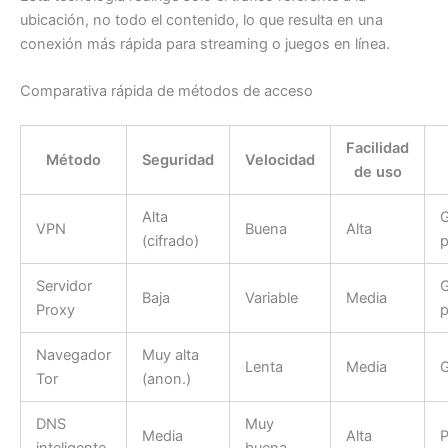
ubicación, no todo el contenido, lo que resulta en una
conexión más rápida para streaming o juegos en línea.
Comparativa rápida de métodos de acceso
Facilidad
Método
Seguridad
Velocidad
de uso
Alta
G
VPN
Buena
Alta
(cifrado)
Servidor
G
Baja
Variable
Media
Proxy
Navegador
Muy alta
Lenta
Media
G
Tor
(anon.)
DNS
Muy
Media
Alta