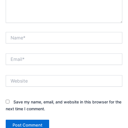
Name*
Email*
Website
Save my name, email, and website in this browser for the
next time I comment.