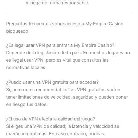
y juega de forma responsable.
Preguntas frecuentes sobre acceso a My Empire Casino
bloqueado
¿Es legal usar VPN para entrar a My Empire Casino?
Depende de la legislación de tu país. En muchos lugares no
es ilegal usar VPN, pero es vital que consultes las
normativas locales.
¿Puedo usar una VPN gratuita para acceder?
Sí, pero no es recomendable. Las VPN gratuitas suelen
tener limitaciones de velocidad, seguridad y pueden poner
en riesgo tus datos.
¿El uso de VPN afecta la calidad del juego?
Si eliges una VPN de calidad, la latencia y velocidad se
mantienen óptimas. En caso contrario, podrías