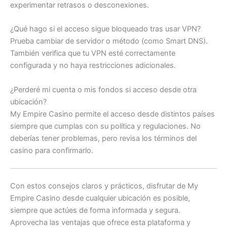
experimentar retrasos o desconexiones.
¿Qué hago si el acceso sigue bloqueado tras usar VPN?
Prueba cambiar de servidor o método (como Smart DNS).
También verifica que tu VPN esté correctamente
configurada y no haya restricciones adicionales.
¿Perderé mi cuenta o mis fondos si acceso desde otra
ubicación?
My Empire Casino permite el acceso desde distintos países
siempre que cumplas con su política y regulaciones. No
deberías tener problemas, pero revisa los términos del
casino para confirmarlo.
Con estos consejos claros y prácticos, disfrutar de My
Empire Casino desde cualquier ubicación es posible,
siempre que actúes de forma informada y segura.
Aprovecha las ventajas que ofrece esta plataforma y