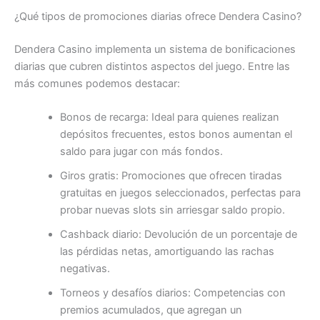
¿Qué tipos de promociones diarias ofrece Dendera Casino?
Dendera Casino implementa un sistema de bonificaciones
diarias que cubren distintos aspectos del juego. Entre las
más comunes podemos destacar:
Bonos de recarga: Ideal para quienes realizan
depósitos frecuentes, estos bonos aumentan el
saldo para jugar con más fondos.
Giros gratis: Promociones que ofrecen tiradas
gratuitas en juegos seleccionados, perfectas para
probar nuevas slots sin arriesgar saldo propio.
Cashback diario: Devolución de un porcentaje de
las pérdidas netas, amortiguando las rachas
negativas.
Torneos y desafíos diarios: Competencias con
premios acumulados, que agregan un