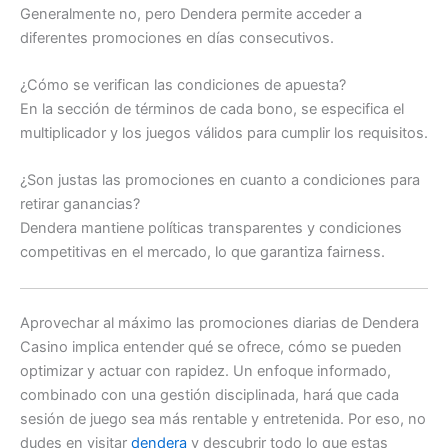
Generalmente no, pero Dendera permite acceder a
diferentes promociones en días consecutivos.
¿Cómo se verifican las condiciones de apuesta?
En la sección de términos de cada bono, se especifica el
multiplicador y los juegos válidos para cumplir los requisitos.
¿Son justas las promociones en cuanto a condiciones para
retirar ganancias?
Dendera mantiene políticas transparentes y condiciones
competitivas en el mercado, lo que garantiza fairness.
Aprovechar al máximo las promociones diarias de Dendera
Casino implica entender qué se ofrece, cómo se pueden
optimizar y actuar con rapidez. Un enfoque informado,
combinado con una gestión disciplinada, hará que cada
sesión de juego sea más rentable y entretenida. Por eso, no
dudes en visitar
dendera
y descubrir todo lo que estas