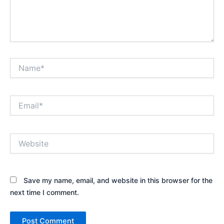
Name*
Email*
Website
Save my name, email, and website in this browser for the
next time I comment.