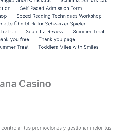
Registration Checkout
Scientist Juniors Lab
ction
Self Paced Admission Form
hop
Speed Reading Techniques Workshop
lette Überblick für Schweizer Spieler
tration
Submit a Review
Summer Treat
ank you free
Thank you page
Summer Treat
Toddlers Miles with Smiles
gana Casino
 controlar tus promociones y gestionar mejor tus