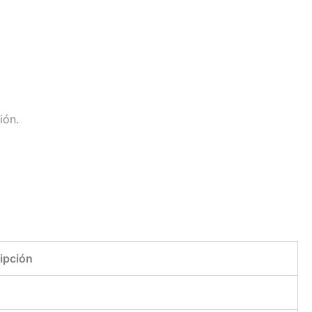
ión.
ipción