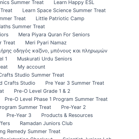
onics Summer Treat
Learn Happy ESL
Treat
Learn Space Science Summer Treat
ummer Treat
Little Patriotic Camp
Maths Summer Treat
iors
Mera Piyara Quran For Seniors
 Treat
Meri Pyari Namaz
πλήρης οδηγός καζίνο, μπόνους και πληρωμών
l 1
Muskurati Urdu Seniors
eat
My account
 Crafts Studio Summer Treat
d Crafts Studio
Pre Year 3 Summer Treat
at
Pre-O Level Grade 1 & 2
Pre-O Level Phase 1 Program Summer Treat
Program Summer Treat
Pre-Year 2
Pre-Year 3
Products & Resources
fers
Ramadan Juniors Club
ing Remedy Summer Treat