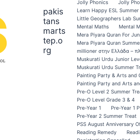
Jolly Phonics
Jolly Ph
pakis
Learn Happy ESL Summer 
Little Geographers Lab S
tans
Mental Maths
Mental 
marts
Mera Piyara Quran For Jun
tep.o
Mera Piyara Quran Summer
rg
millioner στην Ελλάδα – 
Muskurati Urdu Junior Leve
Muskurati Urdu Summer Tr
Painting Party & Arts and
Painting Party and Arts an
Pre-O Level 2 Summer Tre
Pre-O Level Grade 3 & 4
Pre-Year 1
Pre-Year 1 
Pre-Year 2 Summer Treat
PSS August Anniversary Of
Reading Remedy
Read