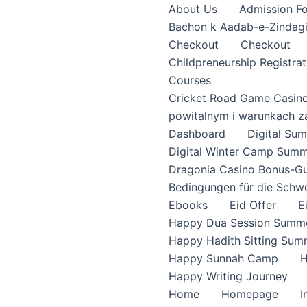
About Us
Admission F
Bachon k Aadab-e-Zindag
Checkout
Checkout
Childpreneurship Registrat
Courses
Cricket Road Game Casin
powitalnym i warunkach z
Dashboard
Digital S
Digital Winter Camp Summ
Dragonia Casino Bonus-Gu
Bedingungen für die Schw
Ebooks
Eid Offer
E
Happy Dua Session Summe
Happy Hadith Sitting Sum
Happy Sunnah Camp
H
Happy Writing Journey
Home
Homepage
I