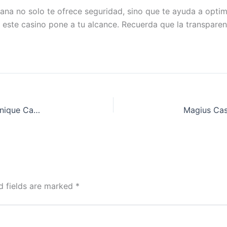
ana no solo te ofrece seguridad, sino que te ayuda a opti
 este casino pone a tu alcance. Recuerda que la transparenc
Los mejores métodos para depositar dinero en Unique Casino sin comisiones
d fields are marked
*