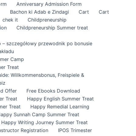
orm
Anniversary Admission Form
i
Bachon ki Adab e Zindagi
Cart
Cart
chek it
Childpreneurship
ion
Childpreneurship Summer treat
o – szczegółowy przewodnik po bonusie
akładu
ummer Camp
er Treat
ide: Willkommensbonus, Freispiele &
eiz
id Offer
Free Ebooks Download
r Treat
Happy English Summer Treat
mer Treat
Happy Remedial Learning
appy Sunnah Camp Summer Treat
Happy Writing Journey Summer Treat
nstructor Registration
IPOS Trimester