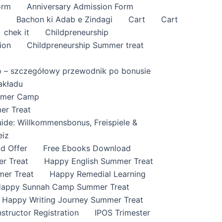
orm
Anniversary Admission Form
i
Bachon ki Adab e Zindagi
Cart
Cart
chek it
Childpreneurship
ion
Childpreneurship Summer treat
o – szczegółowy przewodnik po bonusie
akładu
ummer Camp
er Treat
ide: Willkommensbonus, Freispiele &
eiz
id Offer
Free Ebooks Download
r Treat
Happy English Summer Treat
mer Treat
Happy Remedial Learning
appy Sunnah Camp Summer Treat
Happy Writing Journey Summer Treat
nstructor Registration
IPOS Trimester