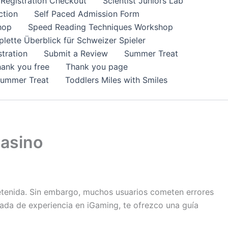
Registration Checkout
Scientist Juniors Lab
ction
Self Paced Admission Form
hop
Speed Reading Techniques Workshop
lette Überblick für Schweizer Spieler
tration
Submit a Review
Summer Treat
ank you free
Thank you page
Summer Treat
Toddlers Miles with Smiles
Casino
retenida. Sin embargo, muchos usuarios cometen errores
ada de experiencia en iGaming, te ofrezco una guía