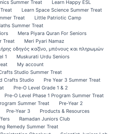
onics Summer Treat
Learn Happy ESL
Treat
Learn Space Science Summer Treat
ummer Treat
Little Patriotic Camp
Maths Summer Treat
iors
Mera Piyara Quran For Seniors
 Treat
Meri Pyari Namaz
πλήρης οδηγός καζίνο, μπόνους και πληρωμών
l 1
Muskurati Urdu Seniors
eat
My account
 Crafts Studio Summer Treat
d Crafts Studio
Pre Year 3 Summer Treat
at
Pre-O Level Grade 1 & 2
Pre-O Level Phase 1 Program Summer Treat
Program Summer Treat
Pre-Year 2
Pre-Year 3
Products & Resources
fers
Ramadan Juniors Club
ing Remedy Summer Treat