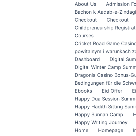
About Us
Admission F
Bachon k Aadab-e-Zindag
Checkout
Checkout
Childpreneurship Registrat
Courses
Cricket Road Game Casin
powitalnym i warunkach z
Dashboard
Digital S
Digital Winter Camp Summ
Dragonia Casino Bonus-Gu
Bedingungen für die Schw
Ebooks
Eid Offer
E
Happy Dua Session Summe
Happy Hadith Sitting Sum
Happy Sunnah Camp
H
Happy Writing Journey
Home
Homepage
I