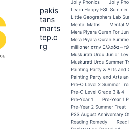
Jolly Phonics
Jolly Ph
pakis
Learn Happy ESL Summer 
Little Geographers Lab S
tans
Mental Maths
Mental 
marts
Mera Piyara Quran For Jun
tep.o
Mera Piyara Quran Summer
rg
millioner στην Ελλάδα – 
Muskurati Urdu Junior Leve
Muskurati Urdu Summer Tr
Painting Party & Arts and
Painting Party and Arts an
Pre-O Level 2 Summer Tre
Pre-O Level Grade 3 & 4
Pre-Year 1
Pre-Year 1 
Pre-Year 2 Summer Treat
PSS August Anniversary Of
Reading Remedy
Read