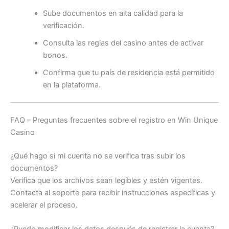
Sube documentos en alta calidad para la
verificación.
Consulta las reglas del casino antes de activar
bonos.
Confirma que tu país de residencia está permitido
en la plataforma.
FAQ – Preguntas frecuentes sobre el registro en Win Unique
Casino
¿Qué hago si mi cuenta no se verifica tras subir los
documentos?
Verifica que los archivos sean legibles y estén vigentes.
Contacta al soporte para recibir instrucciones específicas y
acelerar el proceso.