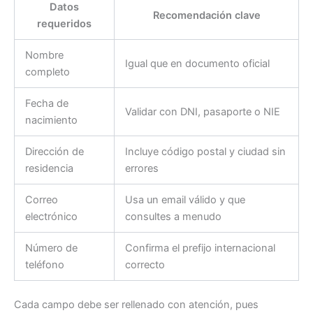
Datos
Recomendación clave
requeridos
Nombre
Igual que en documento oficial
completo
Fecha de
Validar con DNI, pasaporte o NIE
nacimiento
Dirección de
Incluye código postal y ciudad sin
residencia
errores
Correo
Usa un email válido y que
electrónico
consultes a menudo
Número de
Confirma el prefijo internacional
teléfono
correcto
Cada campo debe ser rellenado con atención, pues