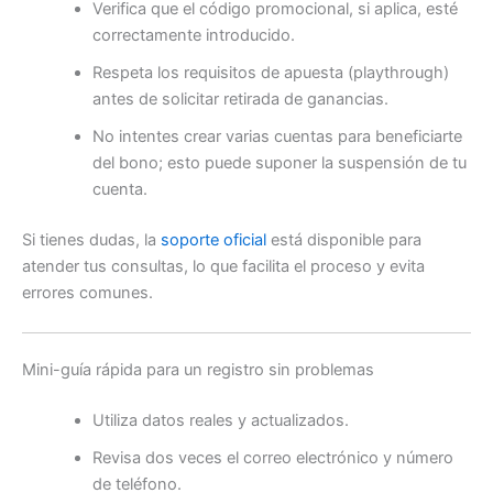
Verifica que el código promocional, si aplica, esté
correctamente introducido.
Respeta los requisitos de apuesta (playthrough)
antes de solicitar retirada de ganancias.
No intentes crear varias cuentas para beneficiarte
del bono; esto puede suponer la suspensión de tu
cuenta.
Si tienes dudas, la
soporte oficial
está disponible para
atender tus consultas, lo que facilita el proceso y evita
errores comunes.
Mini-guía rápida para un registro sin problemas
Utiliza datos reales y actualizados.
Revisa dos veces el correo electrónico y número
de teléfono.