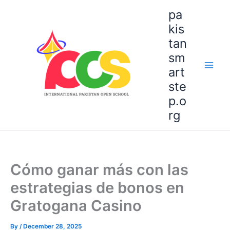
Skip
pa
to
kis
content
tan
sm
art
ste
p.o
rg
Cómo ganar más con las
estrategias de bonos en
Gratogana Casino
By
/
December 28, 2025