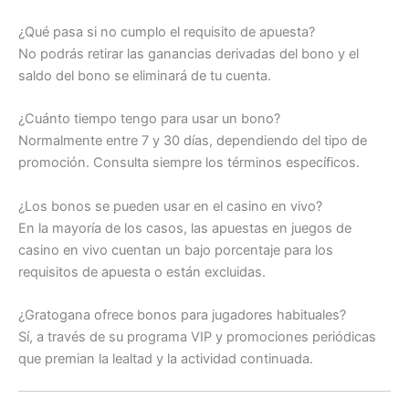
¿Qué pasa si no cumplo el requisito de apuesta?
No podrás retirar las ganancias derivadas del bono y el
saldo del bono se eliminará de tu cuenta.
¿Cuánto tiempo tengo para usar un bono?
Normalmente entre 7 y 30 días, dependiendo del tipo de
promoción. Consulta siempre los términos específicos.
¿Los bonos se pueden usar en el casino en vivo?
En la mayoría de los casos, las apuestas en juegos de
casino en vivo cuentan un bajo porcentaje para los
requisitos de apuesta o están excluidas.
¿Gratogana ofrece bonos para jugadores habituales?
Sí, a través de su programa VIP y promociones periódicas
que premian la lealtad y la actividad continuada.