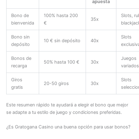
apuesta
Bono de
100% hasta 200
Slots, ru
35x
bienvenida
€
blackjac
Bono sin
Slots
10 € sin depósito
40x
depósito
exclusi
Bonos de
Juegos
50% hasta 100 €
30x
recarga
variados
Giros
Slots
20-50 giros
30x
gratis
selecci
Este resumen rápido te ayudará a elegir el bono que mejor
se adapte a tu estilo de juego y condiciones preferidas.
¿Es Gratogana Casino una buena opción para usar bonos?