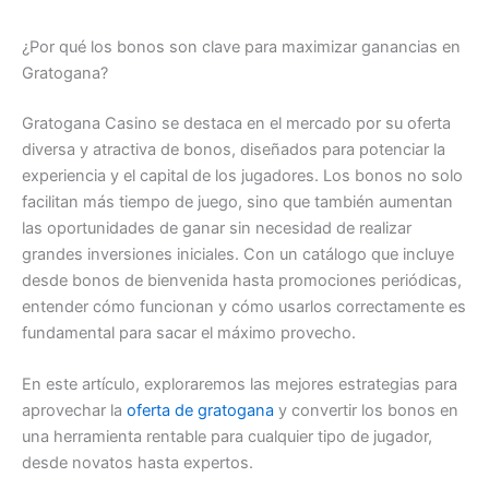
¿Por qué los bonos son clave para maximizar ganancias en
Gratogana?
Gratogana Casino se destaca en el mercado por su oferta
diversa y atractiva de bonos, diseñados para potenciar la
experiencia y el capital de los jugadores. Los bonos no solo
facilitan más tiempo de juego, sino que también aumentan
las oportunidades de ganar sin necesidad de realizar
grandes inversiones iniciales. Con un catálogo que incluye
desde bonos de bienvenida hasta promociones periódicas,
entender cómo funcionan y cómo usarlos correctamente es
fundamental para sacar el máximo provecho.
En este artículo, exploraremos las mejores estrategias para
aprovechar la
oferta de gratogana
y convertir los bonos en
una herramienta rentable para cualquier tipo de jugador,
desde novatos hasta expertos.