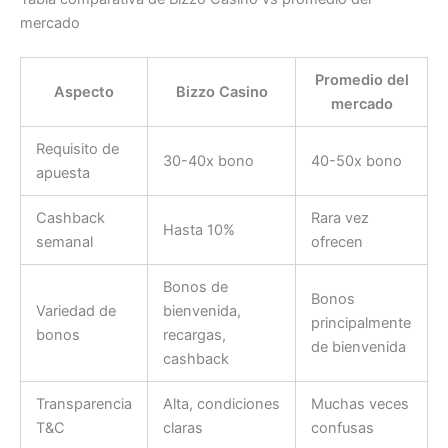
mercado
Promedio del
Aspecto
Bizzo Casino
mercado
Requisito de
30-40x bono
40-50x bono
apuesta
Cashback
Rara vez
Hasta 10%
semanal
ofrecen
Bonos de
Bonos
Variedad de
bienvenida,
principalmente
bonos
recargas,
de bienvenida
cashback
Transparencia
Alta, condiciones
Muchas veces
T&C
claras
confusas