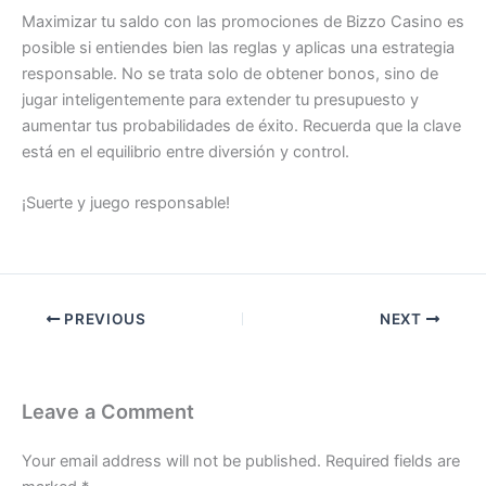
Maximizar tu saldo con las promociones de Bizzo Casino es
posible si entiendes bien las reglas y aplicas una estrategia
responsable. No se trata solo de obtener bonos, sino de
jugar inteligentemente para extender tu presupuesto y
aumentar tus probabilidades de éxito. Recuerda que la clave
está en el equilibrio entre diversión y control.
¡Suerte y juego responsable!
PREVIOUS
NEXT
Leave a Comment
Your email address will not be published.
Required fields are