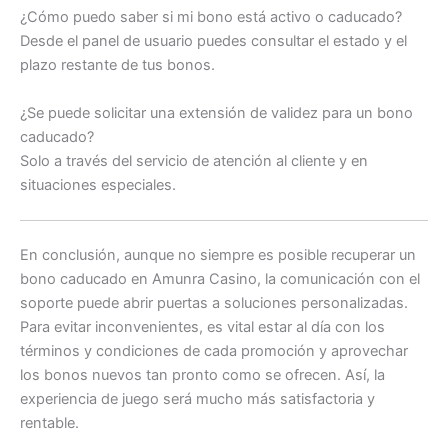
¿Cómo puedo saber si mi bono está activo o caducado?
Desde el panel de usuario puedes consultar el estado y el
plazo restante de tus bonos.
¿Se puede solicitar una extensión de validez para un bono
caducado?
Solo a través del servicio de atención al cliente y en
situaciones especiales.
En conclusión, aunque no siempre es posible recuperar un
bono caducado en Amunra Casino, la comunicación con el
soporte puede abrir puertas a soluciones personalizadas.
Para evitar inconvenientes, es vital estar al día con los
términos y condiciones de cada promoción y aprovechar
los bonos nuevos tan pronto como se ofrecen. Así, la
experiencia de juego será mucho más satisfactoria y
rentable.