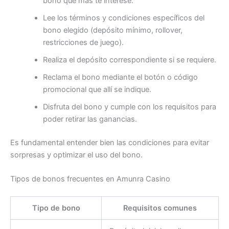
bono que más te interese.
Lee los términos y condiciones específicos del
bono elegido (depósito mínimo, rollover,
restricciones de juego).
Realiza el depósito correspondiente si se requiere.
Reclama el bono mediante el botón o código
promocional que allí se indique.
Disfruta del bono y cumple con los requisitos para
poder retirar las ganancias.
Es fundamental entender bien las condiciones para evitar
sorpresas y optimizar el uso del bono.
Tipos de bonos frecuentes en Amunra Casino
Tipo de bono
Requisitos comunes