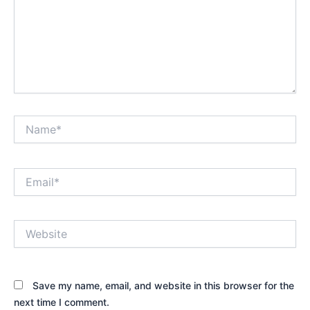
Name*
Email*
Website
Save my name, email, and website in this browser for the
next time I comment.