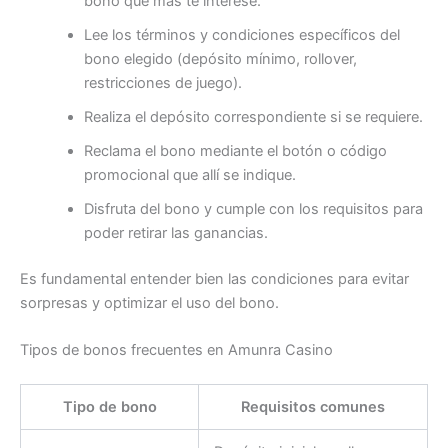
bono que más te interese.
Lee los términos y condiciones específicos del
bono elegido (depósito mínimo, rollover,
restricciones de juego).
Realiza el depósito correspondiente si se requiere.
Reclama el bono mediante el botón o código
promocional que allí se indique.
Disfruta del bono y cumple con los requisitos para
poder retirar las ganancias.
Es fundamental entender bien las condiciones para evitar
sorpresas y optimizar el uso del bono.
Tipos de bonos frecuentes en Amunra Casino
Tipo de bono
Requisitos comunes