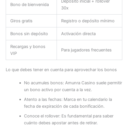
Depósito inicial + rollover
Bono de bienvenida
30x
Giros gratis
Registro o depósito mínimo
Bonos sin depósito
Activación directa
Recargas y bonos
Para jugadores frecuentes
VIP
Lo que debes tener en cuenta para aprovechar los bonos
No acumules bonos: Amunra Casino suele permitir
un bono activo por cuenta a la vez.
Atento a las fechas: Marca en tu calendario la
fecha de expiración de cada bonificación.
Conoce el rollover: Es fundamental para saber
cuánto debes apostar antes de retirar.