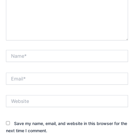
Name*
Email*
Website
Save my name, email, and website in this browser for the
next time I comment.