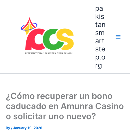
Skip
pa
to
kis
content
tan
sm
art
ste
p.o
rg
¿Cómo recuperar un bono
caducado en Amunra Casino
o solicitar uno nuevo?
By
/
January 19, 2026