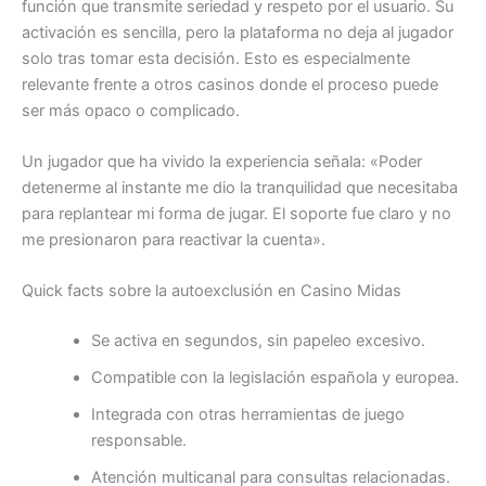
función que transmite seriedad y respeto por el usuario. Su
activación es sencilla, pero la plataforma no deja al jugador
solo tras tomar esta decisión. Esto es especialmente
relevante frente a otros casinos donde el proceso puede
ser más opaco o complicado.
Un jugador que ha vivido la experiencia señala: «Poder
detenerme al instante me dio la tranquilidad que necesitaba
para replantear mi forma de jugar. El soporte fue claro y no
me presionaron para reactivar la cuenta».
Quick facts sobre la autoexclusión en Casino Midas
Se activa en segundos, sin papeleo excesivo.
Compatible con la legislación española y europea.
Integrada con otras herramientas de juego
responsable.
Atención multicanal para consultas relacionadas.