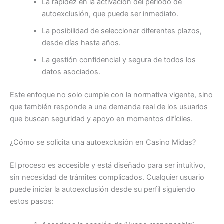
La rapidez en la activación del periodo de
autoexclusión, que puede ser inmediato.
La posibilidad de seleccionar diferentes plazos,
desde días hasta años.
La gestión confidencial y segura de todos los
datos asociados.
Este enfoque no solo cumple con la normativa vigente, sino
que también responde a una demanda real de los usuarios
que buscan seguridad y apoyo en momentos difíciles.
¿Cómo se solicita una autoexclusión en Casino Midas?
El proceso es accesible y está diseñado para ser intuitivo,
sin necesidad de trámites complicados. Cualquier usuario
puede iniciar la autoexclusión desde su perfil siguiendo
estos pasos: