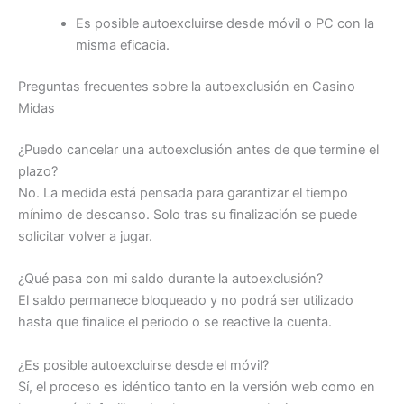
Es posible autoexcluirse desde móvil o PC con la
misma eficacia.
Preguntas frecuentes sobre la autoexclusión en Casino
Midas
¿Puedo cancelar una autoexclusión antes de que termine el
plazo?
No. La medida está pensada para garantizar el tiempo
mínimo de descanso. Solo tras su finalización se puede
solicitar volver a jugar.
¿Qué pasa con mi saldo durante la autoexclusión?
El saldo permanece bloqueado y no podrá ser utilizado
hasta que finalice el periodo o se reactive la cuenta.
¿Es posible autoexcluirse desde el móvil?
Sí, el proceso es idéntico tanto en la versión web como en