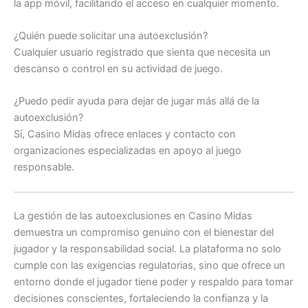
la app móvil, facilitando el acceso en cualquier momento.
¿Quién puede solicitar una autoexclusión?
Cualquier usuario registrado que sienta que necesita un
descanso o control en su actividad de juego.
¿Puedo pedir ayuda para dejar de jugar más allá de la
autoexclusión?
Sí, Casino Midas ofrece enlaces y contacto con
organizaciones especializadas en apoyo al juego
responsable.
La gestión de las autoexclusiones en Casino Midas
demuestra un compromiso genuino con el bienestar del
jugador y la responsabilidad social. La plataforma no solo
cumple con las exigencias regulatorias, sino que ofrece un
entorno donde el jugador tiene poder y respaldo para tomar
decisiones conscientes, fortaleciendo la confianza y la