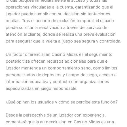
Midas bloquea inmediatamente el acceso y todas las
operaciones vinculadas a la cuenta, garantizando que el
jugador pueda cumplir con su decisión sin tentaciones
ocultas. Tras el periodo de exclusión temporal, el usuario
puede solicitar la reactivación a través del servicio de
atención al cliente, donde se realiza una breve evaluación
para asegurar que la vuelta al juego sea segura y controlada.
Un factor diferencial en Casino Midas es el seguimiento
posterior: se ofrecen recursos adicionales para que el
jugador mantenga un comportamiento sano, como límites
personalizados de depósitos y tiempo de juego, acceso a
información educativa y contacto con organizaciones
especializadas en juego responsable.
¿Qué opinan los usuarios y cómo se percibe esta función?
Desde la perspectiva de un jugador con experiencia,
comentaré que la autoexclusión en Casino Midas es una