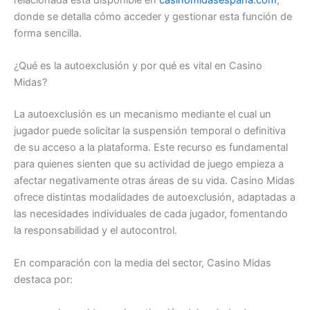
donde se detalla cómo acceder y gestionar esta función de
forma sencilla.
¿Qué es la autoexclusión y por qué es vital en Casino
Midas?
La autoexclusión es un mecanismo mediante el cual un
jugador puede solicitar la suspensión temporal o definitiva
de su acceso a la plataforma. Este recurso es fundamental
para quienes sienten que su actividad de juego empieza a
afectar negativamente otras áreas de su vida. Casino Midas
ofrece distintas modalidades de autoexclusión, adaptadas a
las necesidades individuales de cada jugador, fomentando
la responsabilidad y el autocontrol.
En comparación con la media del sector, Casino Midas
destaca por: