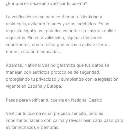
¿Por qué es necesario verificar tu cuenta?
La verificación sirve para confirmar tu identidad y
residencia, evitando fraudes y usos indebidos. Es un
requisito legal y una práctica estándar en casinos online
regulados. Sin esta validación, algunas funciones
importantes, como retirar ganancias o activar ciertos
bonos, estarán bloqueadas.
Además, National Casino garantiza que tus datos se
manejan con estrictos protocolos de seguridad,
protegiendo tu privacidad y cumpliendo con la legislación
vigente en España y Europa.
Pasos para verificar tu cuenta en National Casino
Verificar tu cuenta es un proceso sencillo, pero es
importante hacerlo con calma y revisar bien cada paso para
evitar rechazos o demoras.