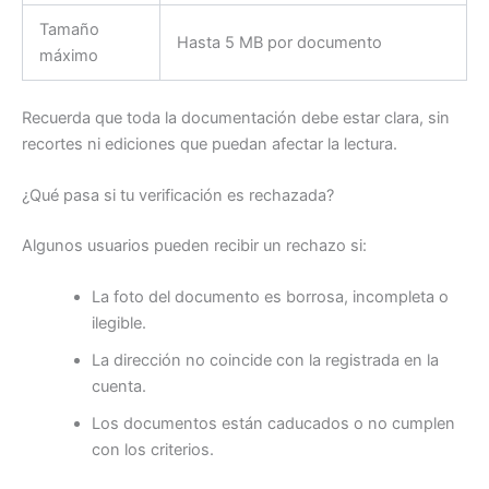
Tamaño
Hasta 5 MB por documento
máximo
Recuerda que toda la documentación debe estar clara, sin
recortes ni ediciones que puedan afectar la lectura.
¿Qué pasa si tu verificación es rechazada?
Algunos usuarios pueden recibir un rechazo si:
La foto del documento es borrosa, incompleta o
ilegible.
La dirección no coincide con la registrada en la
cuenta.
Los documentos están caducados o no cumplen
con los criterios.