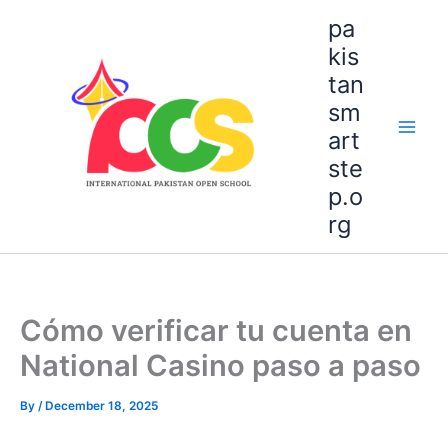
Skip
pa
to
kis
content
tan
sm
art
ste
p.o
rg
Cómo verificar tu cuenta en
National Casino paso a paso
By
/
December 18, 2025