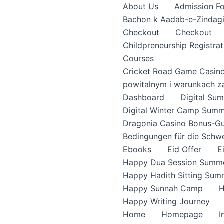
About Us
Admission F
Bachon k Aadab-e-Zindag
Checkout
Checkout
Childpreneurship Registrat
Courses
Cricket Road Game Casin
powitalnym i warunkach z
Dashboard
Digital S
Digital Winter Camp Summ
Dragonia Casino Bonus-Gu
Bedingungen für die Schw
Ebooks
Eid Offer
E
Happy Dua Session Summe
Happy Hadith Sitting Sum
Happy Sunnah Camp
H
Happy Writing Journey
Home
Homepage
I