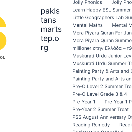
Jolly Phonics
Jolly Ph
pakis
Learn Happy ESL Summer 
Little Geographers Lab S
tans
Mental Maths
Mental 
marts
Mera Piyara Quran For Jun
tep.o
Mera Piyara Quran Summer
rg
millioner στην Ελλάδα – 
Muskurati Urdu Junior Leve
Muskurati Urdu Summer Tr
Painting Party & Arts and
Painting Party and Arts an
Pre-O Level 2 Summer Tre
Pre-O Level Grade 3 & 4
Pre-Year 1
Pre-Year 1 
Pre-Year 2 Summer Treat
PSS August Anniversary Of
Reading Remedy
Read