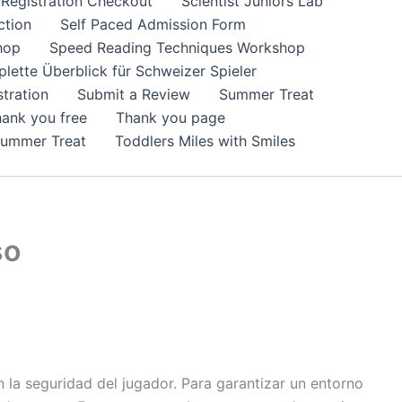
Registration Checkout
Scientist Juniors Lab
ction
Self Paced Admission Form
hop
Speed Reading Techniques Workshop
lette Überblick für Schweizer Spieler
tration
Submit a Review
Summer Treat
ank you free
Thank you page
Summer Treat
Toddlers Miles with Smiles
so
la seguridad del jugador. Para garantizar un entorno