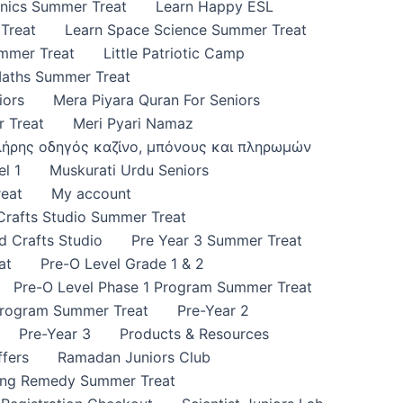
onics Summer Treat
Learn Happy ESL
Treat
Learn Space Science Summer Treat
ummer Treat
Little Patriotic Camp
Maths Summer Treat
iors
Mera Piyara Quran For Seniors
 Treat
Meri Pyari Namaz
πλήρης οδηγός καζίνο, μπόνους και πληρωμών
l 1
Muskurati Urdu Seniors
eat
My account
 Crafts Studio Summer Treat
d Crafts Studio
Pre Year 3 Summer Treat
at
Pre-O Level Grade 1 & 2
Pre-O Level Phase 1 Program Summer Treat
Program Summer Treat
Pre-Year 2
Pre-Year 3
Products & Resources
fers
Ramadan Juniors Club
ing Remedy Summer Treat