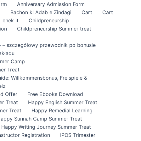
orm
Anniversary Admission Form
i
Bachon ki Adab e Zindagi
Cart
Cart
chek it
Childpreneurship
ion
Childpreneurship Summer treat
o – szczegółowy przewodnik po bonusie
akładu
ummer Camp
er Treat
ide: Willkommensbonus, Freispiele &
eiz
id Offer
Free Ebooks Download
r Treat
Happy English Summer Treat
mer Treat
Happy Remedial Learning
appy Sunnah Camp Summer Treat
Happy Writing Journey Summer Treat
nstructor Registration
IPOS Trimester