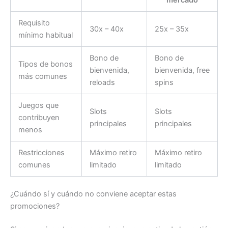
mercado
Requisito
30x – 40x
25x – 35x
mínimo habitual
Bono de
Bono de
Tipos de bonos
bienvenida,
bienvenida, free
más comunes
reloads
spins
Juegos que
Slots
Slots
contribuyen
principales
principales
menos
Restricciones
Máximo retiro
Máximo retiro
comunes
limitado
limitado
¿Cuándo sí y cuándo no conviene aceptar estas
promociones?