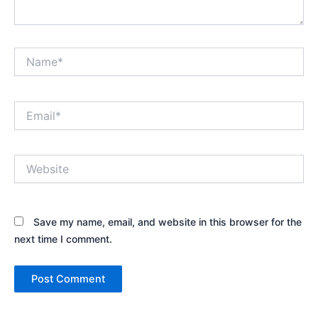
Name*
Email*
Website
Save my name, email, and website in this browser for the
next time I comment.