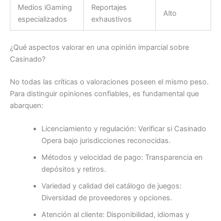
Medios iGaming
Reportajes
Alto
especializados
exhaustivos
¿Qué aspectos valorar en una opinión imparcial sobre
Casinado?
No todas las críticas o valoraciones poseen el mismo peso.
Para distinguir opiniones confiables, es fundamental que
abarquen:
Licenciamiento y regulación: Verificar si Casinado
Opera bajo jurisdicciones reconocidas.
Métodos y velocidad de pago: Transparencia en
depósitos y retiros.
Variedad y calidad del catálogo de juegos:
Diversidad de proveedores y opciones.
Atención al cliente: Disponibilidad, idiomas y