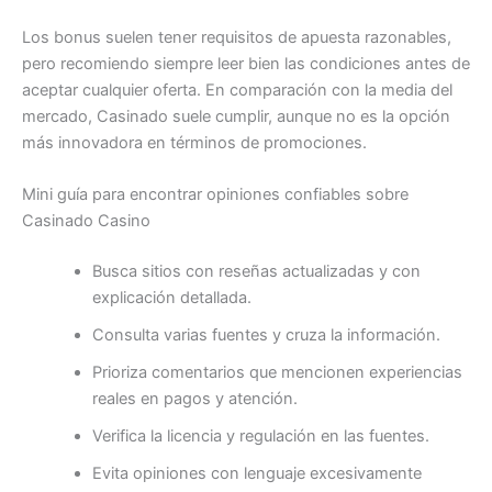
Los bonus suelen tener requisitos de apuesta razonables,
pero recomiendo siempre leer bien las condiciones antes de
aceptar cualquier oferta. En comparación con la media del
mercado, Casinado suele cumplir, aunque no es la opción
más innovadora en términos de promociones.
Mini guía para encontrar opiniones confiables sobre
Casinado Casino
Busca sitios con reseñas actualizadas y con
explicación detallada.
Consulta varias fuentes y cruza la información.
Prioriza comentarios que mencionen experiencias
reales en pagos y atención.
Verifica la licencia y regulación en las fuentes.
Evita opiniones con lenguaje excesivamente