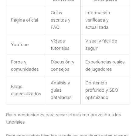
Guías
Información
Página oficial
escritas y
verificada y
FAQ
actualizada
Vídeos
Visual y fácil de
YouTube
tutoriales
seguir
Foros y
Discusión y
Experiencias reales
comunidades
consejos
de jugadores
Análisis y
Contenido
Blogs
guías
profundo y SEO
especializados
detalladas
optimizado
Recomendaciones para sacar el máximo provecho a los
tutoriales
Para aprovechar bien los tutoriales, considera estas buenas