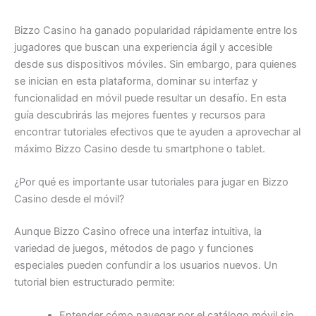
Bizzo Casino ha ganado popularidad rápidamente entre los
jugadores que buscan una experiencia ágil y accesible
desde sus dispositivos móviles. Sin embargo, para quienes
se inician en esta plataforma, dominar su interfaz y
funcionalidad en móvil puede resultar un desafío. En esta
guía descubrirás las mejores fuentes y recursos para
encontrar tutoriales efectivos que te ayuden a aprovechar al
máximo Bizzo Casino desde tu smartphone o tablet.
¿Por qué es importante usar tutoriales para jugar en Bizzo
Casino desde el móvil?
Aunque Bizzo Casino ofrece una interfaz intuitiva, la
variedad de juegos, métodos de pago y funciones
especiales pueden confundir a los usuarios nuevos. Un
tutorial bien estructurado permite:
Entender cómo navegar por el catálogo móvil sin