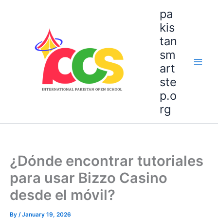
Skip
pa
to
kis
content
tan
sm
art
ste
p.o
rg
¿Dónde encontrar tutoriales
para usar Bizzo Casino
desde el móvil?
By
/
January 19, 2026