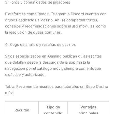
3. Foros y comunidades de jugadores
Plataformas como Reddit, Telegram o Discord cuentan con
grupos dedicados al casino. Ahí se comparten trucos,
consejos y recomendaciones sobre el uso móvil, así como
la resolución de dudas comunes.
4. Blogs de análisis y reseñas de casinos
Sitios especializados en iGaming publican guías escritas
que detallan desde la descarga de la app hasta la
navegación por el catálogo móvil, siempre con enfoque
didáctico y actualizado.
Tabla: Resumen de recursos para tutoriales en Bizzo Casino
móvil
Tipo de
Ventajas
Recurso
contenido
principales