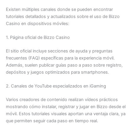
Existen múltiples canales donde se pueden encontrar
tutoriales detallados y actualizados sobre el uso de Bizzo
Casino en dispositivos móviles:
1. Página oficial de Bizzo Casino
El sitio oficial incluye secciones de ayuda y preguntas
frecuentes (FAQ) específicas para la experiencia móvil.
Además, suelen publicar guías paso a paso sobre registro,
depósitos y juegos optimizados para smartphones.
2. Canales de YouTube especializados en iGaming
Varios creadores de contenido realizan vídeos prácticos
mostrando cómo instalar, registrar y jugar en Bizzo desde el
móvil. Estos tutoriales visuales aportan una ventaja clara, ya
que permiten seguir cada paso en tiempo real.