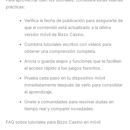
prácticas:
Verifica la fecha de publicación para asegurarte de
que el contenido está actualizado a la última
versión móvil de Bizzo Casino.
Combina tutoriales escritos con vídeos para
obtener una comprensión completa.
Anota o guarda atajos y funciones que te faciliten
el acceso rápido a tus juegos favoritos.
Prueba cada paso en tu dispositivo móvil
inmediatamente después de verlo para consolidar
el aprendizaje.
Únete a comunidades para resolver dudas en
tiempo real y compartir novedades.
FAQ sobre tutoriales para Bizzo Casino en móvil