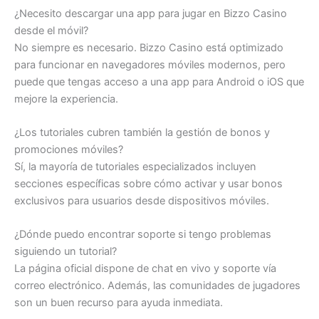
¿Necesito descargar una app para jugar en Bizzo Casino
desde el móvil?
No siempre es necesario. Bizzo Casino está optimizado
para funcionar en navegadores móviles modernos, pero
puede que tengas acceso a una app para Android o iOS que
mejore la experiencia.
¿Los tutoriales cubren también la gestión de bonos y
promociones móviles?
Sí, la mayoría de tutoriales especializados incluyen
secciones específicas sobre cómo activar y usar bonos
exclusivos para usuarios desde dispositivos móviles.
¿Dónde puedo encontrar soporte si tengo problemas
siguiendo un tutorial?
La página oficial dispone de chat en vivo y soporte vía
correo electrónico. Además, las comunidades de jugadores
son un buen recurso para ayuda inmediata.