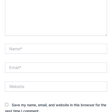
Name*
Email*
Website
Save my name, email, and website in this browser for the
next time I comment.