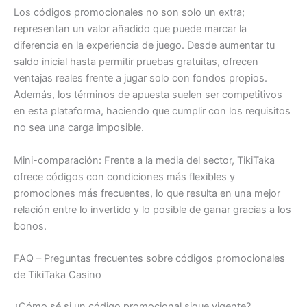
Los códigos promocionales no son solo un extra;
representan un valor añadido que puede marcar la
diferencia en la experiencia de juego. Desde aumentar tu
saldo inicial hasta permitir pruebas gratuitas, ofrecen
ventajas reales frente a jugar solo con fondos propios.
Además, los términos de apuesta suelen ser competitivos
en esta plataforma, haciendo que cumplir con los requisitos
no sea una carga imposible.
Mini-comparación: Frente a la media del sector, TikiTaka
ofrece códigos con condiciones más flexibles y
promociones más frecuentes, lo que resulta en una mejor
relación entre lo invertido y lo posible de ganar gracias a los
bonos.
FAQ – Preguntas frecuentes sobre códigos promocionales
de TikiTaka Casino
¿Cómo sé si un código promocional sigue vigente?