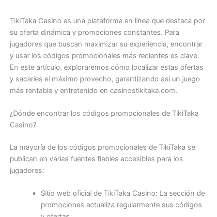
TikiTaka Casino es una plataforma en línea que destaca por
su oferta dinámica y promociones constantes. Para
jugadores que buscan maximizar su experiencia, encontrar
y usar los códigos promocionales más recientes es clave.
En este artículo, exploraremos cómo localizar estas ofertas
y sacarles el máximo provecho, garantizando así un juego
más rentable y entretenido en casinostikitaka.com.
¿Dónde encontrar los códigos promocionales de TikiTaka
Casino?
La mayoría de los códigos promocionales de TikiTaka se
publican en varias fuentes fiables accesibles para los
jugadores:
Sitio web oficial de TikiTaka Casino: La sección de
promociones actualiza regularmente sus códigos
y ofertas.