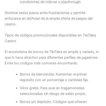
condiciones de rollover o playthrough.
Dominar estos pasos evita frustraciones y permite
enfocarse en disfrutar de la amplia oferta de juegos del
casino.
Tipos de códigos promocionales disponibles en TikiTaka
Casino
El ecosistema de bonos de TikiTaka es amplio y variado, lo
que lo hace atractivo para diferentes perfiles de jugadores.
Entre los códigos más comunes encontrarás:
Bonos de bienvenida: Aumentan el primer
depósito con un porcentaje o cantidad fija.
Giros gratis: Para usar en tragamonedas
seleccionadas sin riesgo de saldo propio.
Bonos sin depósito: Códigos que ofrecen