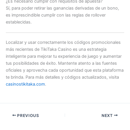
¿Es necesario cumplir con requisitos de apuesta?
Sí, para poder retirar las ganancias derivadas de un bono,
es imprescindible cumplir con las reglas de rollover
establecidas.
Localizar y usar correctamente los códigos promocionales
más recientes de TikiTaka Casino es una estrategia
inteligente para mejorar tu experiencia de juego y aumentar
tus posibilidades de éxito. Mantente atento a las fuentes
oficiales y aprovecha cada oportunidad que esta plataforma
te brinda. Para más detalles y códigos actualizados, visita
casinostikitaka.com
.
PREVIOUS
NEXT