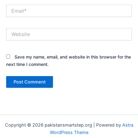
Email*
Website
Save my name, email, and website in this browser for the
next time I comment.
Copyright © 2026 pakistansmartstep.org | Powered by
Astra
WordPress Theme