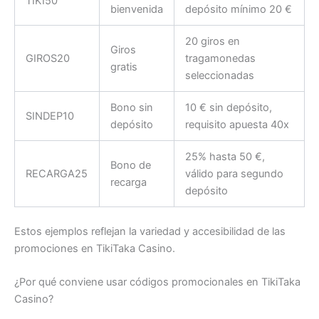
TIKI50
bienvenida
depósito mínimo 20 €
20 giros en
Giros
GIROS20
tragamonedas
gratis
seleccionadas
Bono sin
10 € sin depósito,
SINDEP10
depósito
requisito apuesta 40x
25% hasta 50 €,
Bono de
RECARGA25
válido para segundo
recarga
depósito
Estos ejemplos reflejan la variedad y accesibilidad de las
promociones en TikiTaka Casino.
¿Por qué conviene usar códigos promocionales en TikiTaka
Casino?