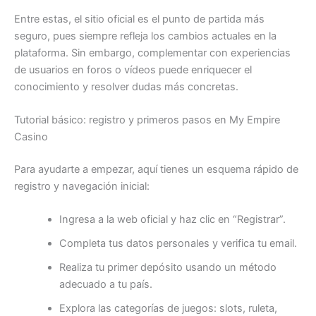
Entre estas, el sitio oficial es el punto de partida más
seguro, pues siempre refleja los cambios actuales en la
plataforma. Sin embargo, complementar con experiencias
de usuarios en foros o vídeos puede enriquecer el
conocimiento y resolver dudas más concretas.
Tutorial básico: registro y primeros pasos en My Empire
Casino
Para ayudarte a empezar, aquí tienes un esquema rápido de
registro y navegación inicial:
Ingresa a la web oficial y haz clic en “Registrar”.
Completa tus datos personales y verifica tu email.
Realiza tu primer depósito usando un método
adecuado a tu país.
Explora las categorías de juegos: slots, ruleta,