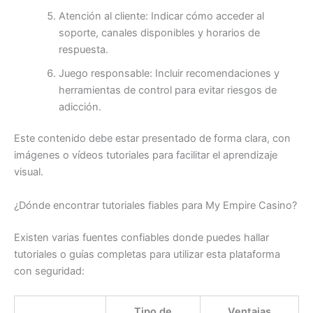
Atención al cliente: Indicar cómo acceder al
soporte, canales disponibles y horarios de
respuesta.
Juego responsable: Incluir recomendaciones y
herramientas de control para evitar riesgos de
adicción.
Este contenido debe estar presentado de forma clara, con
imágenes o vídeos tutoriales para facilitar el aprendizaje
visual.
¿Dónde encontrar tutoriales fiables para My Empire Casino?
Existen varias fuentes confiables donde puedes hallar
tutoriales o guías completas para utilizar esta plataforma
con seguridad:
Tipo de
Ventajas