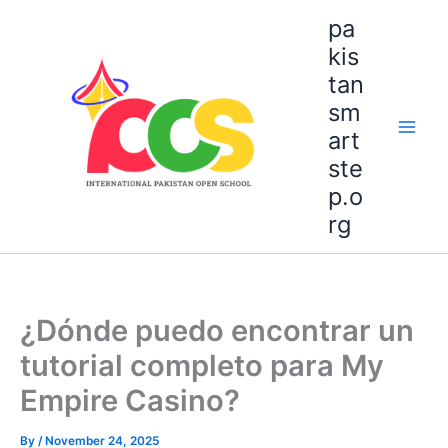
Skip
pa
to
kis
content
tan
sm
art
ste
p.o
rg
¿Dónde puedo encontrar un
tutorial completo para My
Empire Casino?
By
/
November 24, 2025