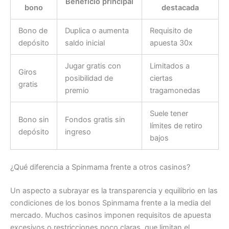
Beneficio principal
bono
destacada
Bono de
Duplica o aumenta
Requisito de
depósito
saldo inicial
apuesta 30x
Jugar gratis con
Limitados a
Giros
posibilidad de
ciertas
gratis
premio
tragamonedas
Suele tener
Bono sin
Fondos gratis sin
límites de retiro
depósito
ingreso
bajos
¿Qué diferencia a Spinmama frente a otros casinos?
Un aspecto a subrayar es la transparencia y equilibrio en las
condiciones de los bonos Spinmama frente a la media del
mercado. Muchos casinos imponen requisitos de apuesta
excesivos o restricciones poco claras, que limitan el