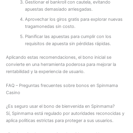
Gestionar el bankroll con cautela, evitando
apuestas demasiado arriesgadas.
Aprovechar los giros gratis para explorar nuevas
tragamonedas sin costo.
Planificar las apuestas para cumplir con los
requisitos de apuesta sin pérdidas rápidas.
Aplicando estas recomendaciones, el bono inicial se
convierte en una herramienta poderosa para mejorar la
rentabilidad y la experiencia de usuario.
FAQ – Preguntas frecuentes sobre bonos en Spinmama
Casino
¿Es seguro usar el bono de bienvenida en Spinmama?
Sí, Spinmama está regulado por autoridades reconocidas y
aplica políticas estrictas para proteger a sus usuarios.