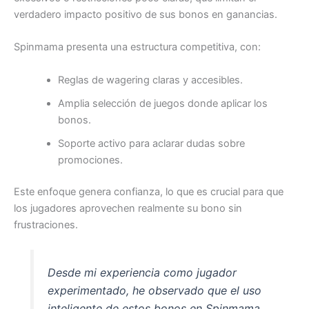
verdadero impacto positivo de sus bonos en ganancias.
Spinmama presenta una estructura competitiva, con:
Reglas de wagering claras y accesibles.
Amplia selección de juegos donde aplicar los
bonos.
Soporte activo para aclarar dudas sobre
promociones.
Este enfoque genera confianza, lo que es crucial para que
los jugadores aprovechen realmente su bono sin
frustraciones.
Desde mi experiencia como jugador
experimentado, he observado que el uso
inteligente de estos bonos en Spinmama