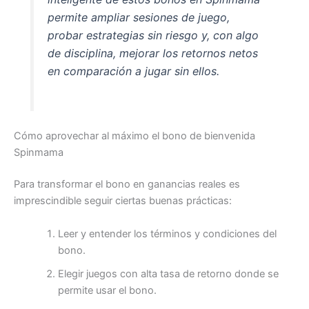
permite ampliar sesiones de juego,
probar estrategias sin riesgo y, con algo
de disciplina, mejorar los retornos netos
en comparación a jugar sin ellos.
Cómo aprovechar al máximo el bono de bienvenida
Spinmama
Para transformar el bono en ganancias reales es
imprescindible seguir ciertas buenas prácticas:
Leer y entender los términos y condiciones del
bono.
Elegir juegos con alta tasa de retorno donde se
permite usar el bono.