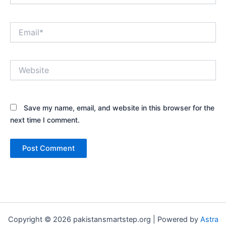
Email*
Website
Save my name, email, and website in this browser for the
next time I comment.
Copyright © 2026 pakistansmartstep.org | Powered by
Astra