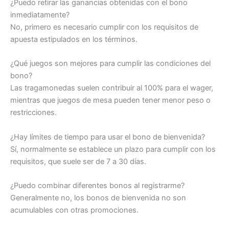
¿Puedo retirar las ganancias obtenidas con el bono
inmediatamente?
No, primero es necesario cumplir con los requisitos de
apuesta estipulados en los términos.
¿Qué juegos son mejores para cumplir las condiciones del
bono?
Las tragamonedas suelen contribuir al 100% para el wager,
mientras que juegos de mesa pueden tener menor peso o
restricciones.
¿Hay límites de tiempo para usar el bono de bienvenida?
Sí, normalmente se establece un plazo para cumplir con los
requisitos, que suele ser de 7 a 30 días.
¿Puedo combinar diferentes bonos al registrarme?
Generalmente no, los bonos de bienvenida no son
acumulables con otras promociones.