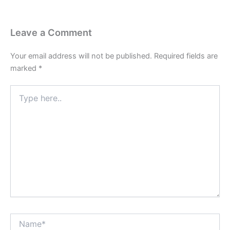
Leave a Comment
Your email address will not be published.
Required fields are
marked
*
Type
here..
Name*