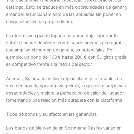
catálogo. Esto se traduce en más oportunidades de ganar y
entender el funcionamiento de las apuestas sin poner en
riesgo excesivo su propio dinero.
La oferta típica puede llegar a un porcentaje importante
sobre el primer depósito, combinando además giros gratis
que amplían el margen de ganancias potenciales. Por
ejemplo, un bono del 100% hasta 200 € con 50 giros gratis
es competitivo frente a la media del sector.
Además, Spinmama incluye reglas claras y razonables en
sus términos de apuesta (wagering), lo que evita sorpresas
desagradables y mejora la percepción de valor del jugador,
fomentando una relación más duradera con la plataforma.
Tipos de bonos y su efecto en las ganancias
Los bonos de bienvenida en Spinmama Casino varían en