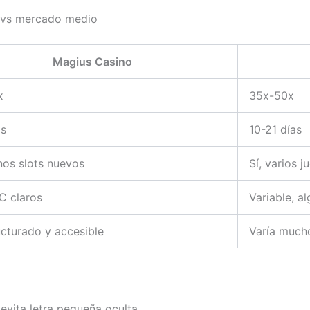
o vs mercado medio
Magius Casino
x
35x-50x
as
10-21 días
unos slots nuevos
Sí, varios 
&C claros
Variable, a
ucturado y accesible
Varía mucho
evita letra pequeña oculta.