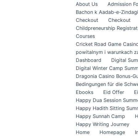
About Us
Admission F
Bachon k Aadab-e-Zindag
Checkout
Checkout
Childpreneurship Registrat
Courses
Cricket Road Game Casin
powitalnym i warunkach z
Dashboard
Digital S
Digital Winter Camp Summ
Dragonia Casino Bonus-Gu
Bedingungen für die Schw
Ebooks
Eid Offer
E
Happy Dua Session Summe
Happy Hadith Sitting Sum
Happy Sunnah Camp
H
Happy Writing Journey
Home
Homepage
I