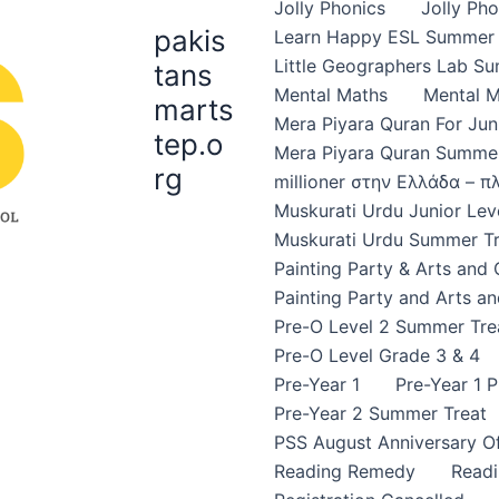
Jolly Phonics
Jolly Ph
pakis
Learn Happy ESL Summer 
Little Geographers Lab S
tans
Mental Maths
Mental 
marts
Mera Piyara Quran For Jun
tep.o
Mera Piyara Quran Summer
rg
millioner στην Ελλάδα – 
Muskurati Urdu Junior Leve
Muskurati Urdu Summer Tr
Painting Party & Arts and
Painting Party and Arts an
Pre-O Level 2 Summer Tre
Pre-O Level Grade 3 & 4
Pre-Year 1
Pre-Year 1 
Pre-Year 2 Summer Treat
PSS August Anniversary Of
Reading Remedy
Read