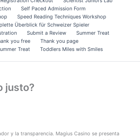
Registration Checkout
Scientist Juniors Lab
ction
Self Paced Admission Form
hop
Speed Reading Techniques Workshop
lette Überblick für Schweizer Spieler
tration
Submit a Review
Summer Treat
ank you free
Thank you page
Summer Treat
Toddlers Miles with Smiles
 justo?
ador y la transparencia. Magius Casino se presenta