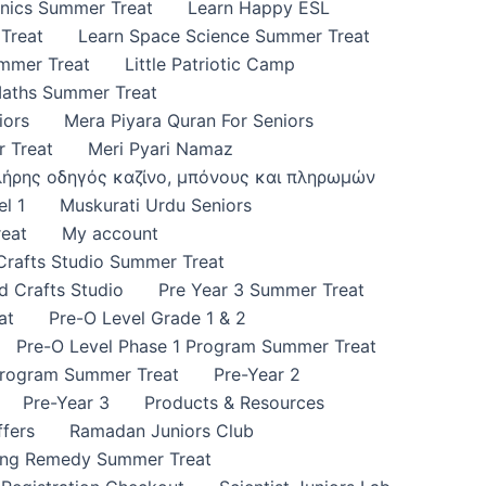
onics Summer Treat
Learn Happy ESL
Treat
Learn Space Science Summer Treat
ummer Treat
Little Patriotic Camp
Maths Summer Treat
iors
Mera Piyara Quran For Seniors
 Treat
Meri Pyari Namaz
πλήρης οδηγός καζίνο, μπόνους και πληρωμών
l 1
Muskurati Urdu Seniors
eat
My account
 Crafts Studio Summer Treat
d Crafts Studio
Pre Year 3 Summer Treat
at
Pre-O Level Grade 1 & 2
Pre-O Level Phase 1 Program Summer Treat
Program Summer Treat
Pre-Year 2
Pre-Year 3
Products & Resources
fers
Ramadan Juniors Club
ing Remedy Summer Treat