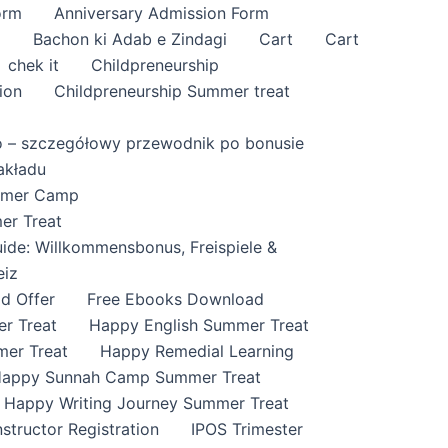
orm
Anniversary Admission Form
i
Bachon ki Adab e Zindagi
Cart
Cart
chek it
Childpreneurship
ion
Childpreneurship Summer treat
o – szczegółowy przewodnik po bonusie
akładu
ummer Camp
er Treat
ide: Willkommensbonus, Freispiele &
eiz
id Offer
Free Ebooks Download
r Treat
Happy English Summer Treat
mer Treat
Happy Remedial Learning
appy Sunnah Camp Summer Treat
Happy Writing Journey Summer Treat
nstructor Registration
IPOS Trimester