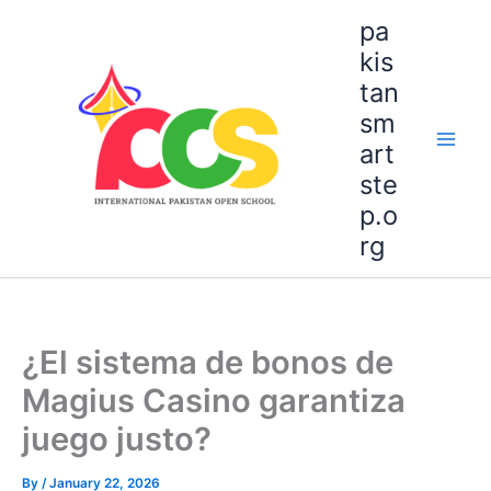
Skip
pa
to
kis
content
tan
sm
art
ste
p.o
rg
¿El sistema de bonos de
Magius Casino garantiza
juego justo?
By
/
January 22, 2026