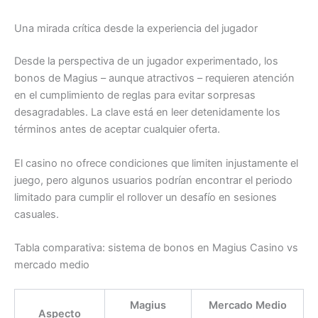
Una mirada crítica desde la experiencia del jugador
Desde la perspectiva de un jugador experimentado, los
bonos de Magius – aunque atractivos – requieren atención
en el cumplimiento de reglas para evitar sorpresas
desagradables. La clave está en leer detenidamente los
términos antes de aceptar cualquier oferta.
El casino no ofrece condiciones que limiten injustamente el
juego, pero algunos usuarios podrían encontrar el periodo
limitado para cumplir el rollover un desafío en sesiones
casuales.
Tabla comparativa: sistema de bonos en Magius Casino vs
mercado medio
Magius
Mercado Medio
Aspecto