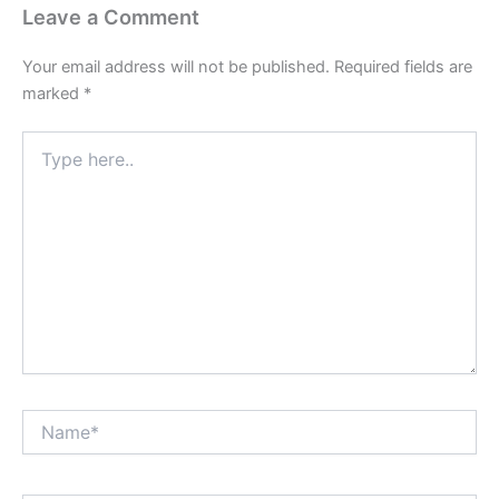
Leave a Comment
Your email address will not be published.
Required fields are
marked
*
Type
here..
Name*