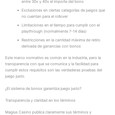
entre 30x y 40x el importe del bono
Exclusiones en ciertas categorías de juegos que
no cuentan para el rollover
Limitaciones en el tiempo para cumplir con el
playthrough (normalmente 7-14 días)
Restricciones en la cantidad máxima de retiro
derivada de ganancias con bonos
Este marco normativo es común en la industria, pero la
transparencia con que se comunica y la facilidad para
cumplir estos requisitos son las verdaderas pruebas del
juego justo.
¿El sistema de bonos garantiza juego justo?
Transparencia y claridad en los términos
Magius Casino publica claramente sus términos y