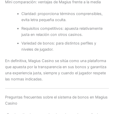
Mini comparación: ventajas de Magius frente a la media
Claridad: proporciona términos comprensibles,
evita letra pequeña oculta.
Requisitos competitivos: apuesta relativamente
justa en relación con otros casinos.
Variedad de bonos: para distintos perfiles y
niveles de jugador.
En definitiva, Magius Casino se sitúa como una plataforma
que apuesta por la transparencia en sus bonos y garantiza
una experiencia justa, siempre y cuando el jugador respete
las normas indicadas.
Preguntas frecuentes sobre el sistema de bonos en Magius
Casino