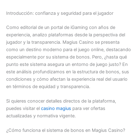
Introducción: confianza y seguridad para el jugador
Como editorial de un portal de iGaming con años de
experiencia, analizo plataformas desde la perspectiva del
jugador y la transparencia. Magius Casino se presenta
como un destino moderno para el juego online, destacando
especialmente por su sistema de bonos. Pero, ¿hasta qué
punto este sistema asegura un entorno de juego justo? En
este análisis profundizamos en la estructura de bonos, sus
condiciones y cómo afectan la experiencia real del usuario
en términos de equidad y transparencia.
Si quieres conocer detalles directos de la plataforma,
puedes visitar el
casino magius
para ver ofertas
actualizadas y normativa vigente.
¿Cómo funciona el sistema de bonos en Magius Casino?