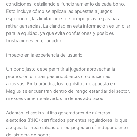
condiciones, detallando el funcionamiento de cada bono.
Esto incluye cómo se aplican las apuestas a juegos
específicos, las limitaciones de tiempo y las reglas para
retirar ganancias. La claridad en esta información es un pilar
para la equidad, ya que evita confusiones y posibles
frustraciones en el jugador.
Impacto en la experiencia del usuario
Un bono justo debe permitir al jugador aprovechar la
promoción sin trampas encubiertas o condiciones
abusivas. En la práctica, los requisitos de apuesta en
Magius se encuentran dentro del rango estándar del sector,
ni excesivamente elevados ni demasiado laxos.
Además, el casino utiliza generadores de números
aleatorios (RNG) certificados por entes reguladores, lo que
asegura la imparcialidad en los juegos en sí, independiente
del sistema de bonos.