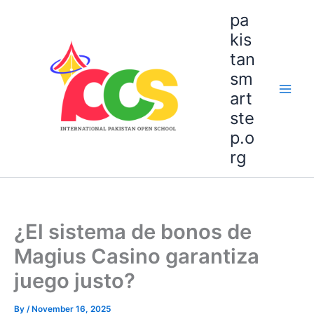
Skip
pa
to
kis
content
tan
sm
art
ste
p.o
rg
¿El sistema de bonos de
Magius Casino garantiza
juego justo?
By
/
November 16, 2025