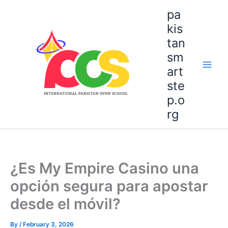
Skip
pa
to
kis
content
tan
sm
art
ste
p.o
rg
¿Es My Empire Casino una
opción segura para apostar
desde el móvil?
By
/
February 3, 2026