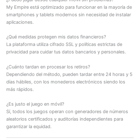
My Empire está optimizado para funcionar en la mayoría de
smartphones y tablets modernos sin necesidad de instalar
aplicaciones.
¿Qué medidas protegen mis datos financieros?
La plataforma utiliza cifrado SSL y políticas estrictas de
privacidad para cuidar tus datos bancarios y personales.
¿Cuánto tardan en procesar los retiros?
Dependiendo del método, pueden tardar entre 24 horas y 5
días hábiles, con los monederos electrónicos siendo los
más rápidos.
¿Es justo el juego en móvil?
Sí, todos los juegos operan con generadores de números
aleatorios certificados y auditorías independientes para
garantizar la equidad.