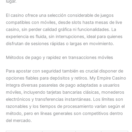
lugar.
El casino ofrece una selección considerable de juegos
compatibles con móviles, desde slots hasta mesas de live
casino, sin perder calidad gráfica ni funcionalidades. La
experiencia es fluida, sin interrupciones, ideal para quienes
disfrutan de sesiones rápidas o largas en movimiento.
Métodos de pago y rapidez en transacciones móviles
Para apostar con seguridad también es crucial disponer de
opciones fiables para depósitos y retiros. My Empire Casino
integra diversas pasarelas de pago adaptadas a usuarios
móviles, incluyendo tarjetas bancarias clásicas, monederos
electrónicos y transferencias instantáneas. Los límites son
razonables y los tiempos de procesamiento varían según el
método, pero en líneas generales son competitivos dentro
del mercado.