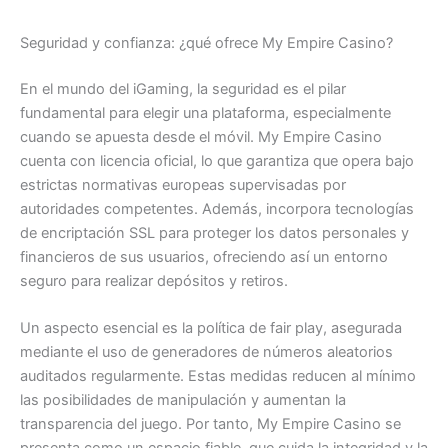
Seguridad y confianza: ¿qué ofrece My Empire Casino?
En el mundo del iGaming, la seguridad es el pilar
fundamental para elegir una plataforma, especialmente
cuando se apuesta desde el móvil. My Empire Casino
cuenta con licencia oficial, lo que garantiza que opera bajo
estrictas normativas europeas supervisadas por
autoridades competentes. Además, incorpora tecnologías
de encriptación SSL para proteger los datos personales y
financieros de sus usuarios, ofreciendo así un entorno
seguro para realizar depósitos y retiros.
Un aspecto esencial es la política de fair play, asegurada
mediante el uso de generadores de números aleatorios
auditados regularmente. Estas medidas reducen al mínimo
las posibilidades de manipulación y aumentan la
transparencia del juego. Por tanto, My Empire Casino se
presenta como un espacio fiable, que cuida la integridad y la