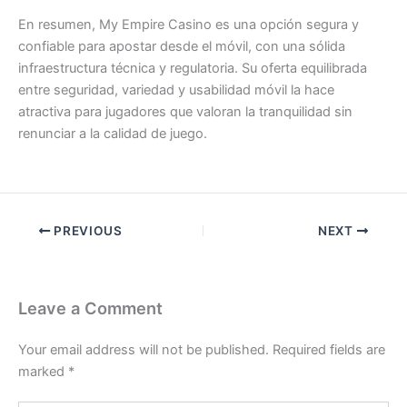
En resumen, My Empire Casino es una opción segura y
confiable para apostar desde el móvil, con una sólida
infraestructura técnica y regulatoria. Su oferta equilibrada
entre seguridad, variedad y usabilidad móvil la hace
atractiva para jugadores que valoran la tranquilidad sin
renunciar a la calidad de juego.
PREVIOUS
NEXT
Leave a Comment
Your email address will not be published.
Required fields are
marked
*