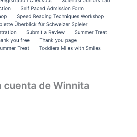
Registration Checkout
Scientist Juniors Lab
ction
Self Paced Admission Form
hop
Speed Reading Techniques Workshop
lette Überblick für Schweizer Spieler
tration
Submit a Review
Summer Treat
ank you free
Thank you page
Summer Treat
Toddlers Miles with Smiles
 cuenta de Winnita