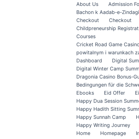
About Us
Admission F
Bachon k Aadab-e-Zindag
Checkout
Checkout
Childpreneurship Registrat
Courses
Cricket Road Game Casin
powitalnym i warunkach z
Dashboard
Digital S
Digital Winter Camp Summ
Dragonia Casino Bonus-Gu
Bedingungen für die Schw
Ebooks
Eid Offer
E
Happy Dua Session Summe
Happy Hadith Sitting Sum
Happy Sunnah Camp
H
Happy Writing Journey
Home
Homepage
I