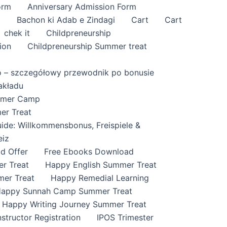
orm
Anniversary Admission Form
i
Bachon ki Adab e Zindagi
Cart
Cart
chek it
Childpreneurship
ion
Childpreneurship Summer treat
o – szczegółowy przewodnik po bonusie
akładu
ummer Camp
er Treat
ide: Willkommensbonus, Freispiele &
eiz
id Offer
Free Ebooks Download
r Treat
Happy English Summer Treat
mer Treat
Happy Remedial Learning
appy Sunnah Camp Summer Treat
Happy Writing Journey Summer Treat
nstructor Registration
IPOS Trimester