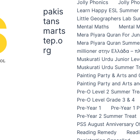
Jolly Phonics
Jolly Ph
pakis
Learn Happy ESL Summer 
Little Geographers Lab S
tans
Mental Maths
Mental 
marts
Mera Piyara Quran For Jun
tep.o
Mera Piyara Quran Summer
rg
millioner στην Ελλάδα – 
Muskurati Urdu Junior Leve
Muskurati Urdu Summer Tr
Painting Party & Arts and
Painting Party and Arts an
Pre-O Level 2 Summer Tre
Pre-O Level Grade 3 & 4
Pre-Year 1
Pre-Year 1 
Pre-Year 2 Summer Treat
PSS August Anniversary Of
Reading Remedy
Read