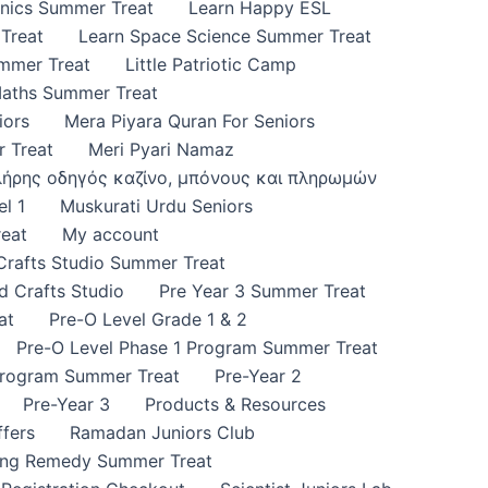
onics Summer Treat
Learn Happy ESL
Treat
Learn Space Science Summer Treat
ummer Treat
Little Patriotic Camp
Maths Summer Treat
iors
Mera Piyara Quran For Seniors
 Treat
Meri Pyari Namaz
πλήρης οδηγός καζίνο, μπόνους και πληρωμών
l 1
Muskurati Urdu Seniors
eat
My account
 Crafts Studio Summer Treat
d Crafts Studio
Pre Year 3 Summer Treat
at
Pre-O Level Grade 1 & 2
Pre-O Level Phase 1 Program Summer Treat
Program Summer Treat
Pre-Year 2
Pre-Year 3
Products & Resources
fers
Ramadan Juniors Club
ing Remedy Summer Treat