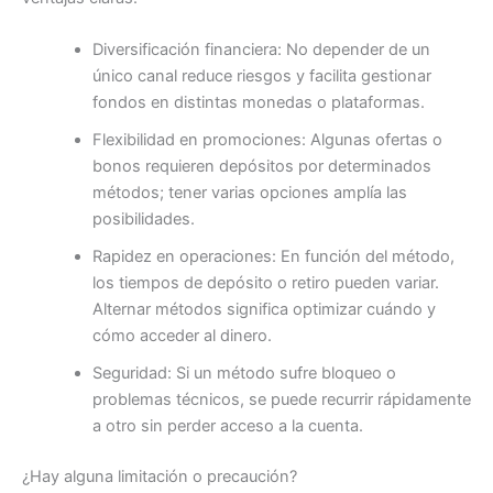
Diversificación financiera: No depender de un
único canal reduce riesgos y facilita gestionar
fondos en distintas monedas o plataformas.
Flexibilidad en promociones: Algunas ofertas o
bonos requieren depósitos por determinados
métodos; tener varias opciones amplía las
posibilidades.
Rapidez en operaciones: En función del método,
los tiempos de depósito o retiro pueden variar.
Alternar métodos significa optimizar cuándo y
cómo acceder al dinero.
Seguridad: Si un método sufre bloqueo o
problemas técnicos, se puede recurrir rápidamente
a otro sin perder acceso a la cuenta.
¿Hay alguna limitación o precaución?