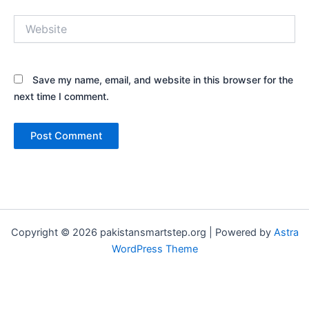
Website
Save my name, email, and website in this browser for the
next time I comment.
Copyright © 2026 pakistansmartstep.org | Powered by
Astra
WordPress Theme