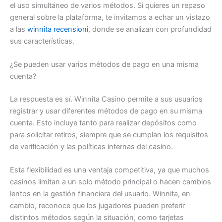
el uso simultáneo de varios métodos. Si quieres un repaso
general sobre la plataforma, te invitamos a echar un vistazo
a las
winnita recensioni
, donde se analizan con profundidad
sus características.
¿Se pueden usar varios métodos de pago en una misma
cuenta?
La respuesta es sí. Winnita Casino permite a sus usuarios
registrar y usar diferentes métodos de pago en su misma
cuenta. Esto incluye tanto para realizar depósitos como
para solicitar retiros, siempre que se cumplan los requisitos
de verificación y las políticas internas del casino.
Esta flexibilidad es una ventaja competitiva, ya que muchos
casinos limitan a un solo método principal o hacen cambios
lentos en la gestión financiera del usuario. Winnita, en
cambio, reconoce que los jugadores pueden preferir
distintos métodos según la situación, como tarjetas