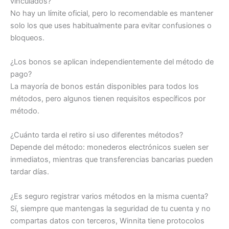
vinculados?
No hay un límite oficial, pero lo recomendable es mantener
solo los que uses habitualmente para evitar confusiones o
bloqueos.
¿Los bonos se aplican independientemente del método de
pago?
La mayoría de bonos están disponibles para todos los
métodos, pero algunos tienen requisitos específicos por
método.
¿Cuánto tarda el retiro si uso diferentes métodos?
Depende del método: monederos electrónicos suelen ser
inmediatos, mientras que transferencias bancarias pueden
tardar días.
¿Es seguro registrar varios métodos en la misma cuenta?
Sí, siempre que mantengas la seguridad de tu cuenta y no
compartas datos con terceros, Winnita tiene protocolos