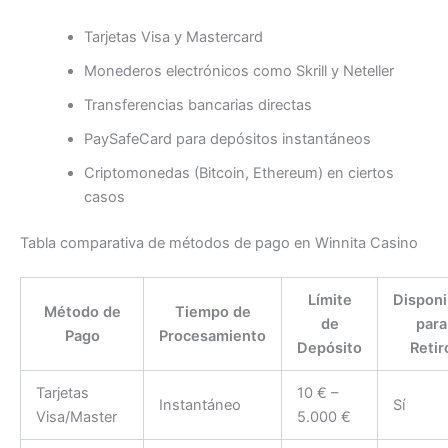
Tarjetas Visa y Mastercard
Monederos electrónicos como Skrill y Neteller
Transferencias bancarias directas
PaySafeCard para depósitos instantáneos
Criptomonedas (Bitcoin, Ethereum) en ciertos
casos
Tabla comparativa de métodos de pago en Winnita Casino
Límite
Disponi
Método de
Tiempo de
de
para
Pago
Procesamiento
Depósito
Retir
Tarjetas
10 € –
Instantáneo
Sí
Visa/Master
5.000 €