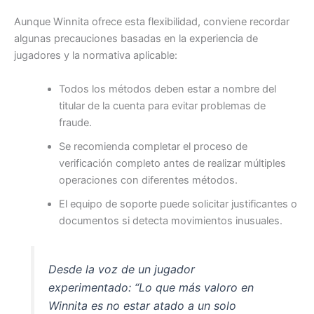
Aunque Winnita ofrece esta flexibilidad, conviene recordar
algunas precauciones basadas en la experiencia de
jugadores y la normativa aplicable:
Todos los métodos deben estar a nombre del
titular de la cuenta para evitar problemas de
fraude.
Se recomienda completar el proceso de
verificación completo antes de realizar múltiples
operaciones con diferentes métodos.
El equipo de soporte puede solicitar justificantes o
documentos si detecta movimientos inusuales.
Desde la voz de un jugador
experimentado: “Lo que más valoro en
Winnita es no estar atado a un solo