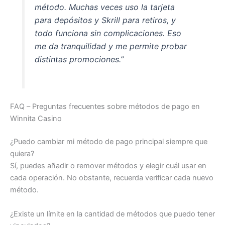
método. Muchas veces uso la tarjeta
para depósitos y Skrill para retiros, y
todo funciona sin complicaciones. Eso
me da tranquilidad y me permite probar
distintas promociones.”
FAQ – Preguntas frecuentes sobre métodos de pago en
Winnita Casino
¿Puedo cambiar mi método de pago principal siempre que
quiera?
Sí, puedes añadir o remover métodos y elegir cuál usar en
cada operación. No obstante, recuerda verificar cada nuevo
método.
¿Existe un límite en la cantidad de métodos que puedo tener