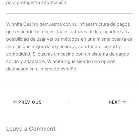
para proteger tu información.
Winnita Casino demuestra con su infraestructura de pagos
que entiende las necesidades actuales de los jugadores. La
posibilidad de usar varios métodos en una misma cuenta es
un plus que mejora la experiencia, aportando libertad y
comodidad. Si buscas un casino con un sistema de pagos
sólido y adaptable, Winnita sigue siendo una opción
destacada en el mercado español.
PREVIOUS
NEXT
Leave a Comment