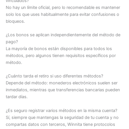
vinculados?
No hay un límite oficial, pero lo recomendable es mantener
solo los que uses habitualmente para evitar confusiones o
bloqueos.
¿Los bonos se aplican independientemente del método de
pago?
La mayoría de bonos están disponibles para todos los
métodos, pero algunos tienen requisitos específicos por
método.
¿Cuánto tarda el retiro si uso diferentes métodos?
Depende del método: monederos electrónicos suelen ser
inmediatos, mientras que transferencias bancarias pueden
tardar días.
¿Es seguro registrar varios métodos en la misma cuenta?
Sí, siempre que mantengas la seguridad de tu cuenta y no
compartas datos con terceros, Winnita tiene protocolos