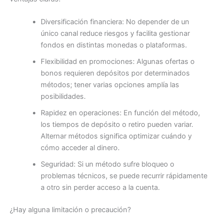
Diversificación financiera: No depender de un
único canal reduce riesgos y facilita gestionar
fondos en distintas monedas o plataformas.
Flexibilidad en promociones: Algunas ofertas o
bonos requieren depósitos por determinados
métodos; tener varias opciones amplía las
posibilidades.
Rapidez en operaciones: En función del método,
los tiempos de depósito o retiro pueden variar.
Alternar métodos significa optimizar cuándo y
cómo acceder al dinero.
Seguridad: Si un método sufre bloqueo o
problemas técnicos, se puede recurrir rápidamente
a otro sin perder acceso a la cuenta.
¿Hay alguna limitación o precaución?