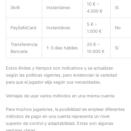
10 € –
Skrill
Instantáneo
Sí
4.000 €
5 € –
PaySafeCard
Instantáneo
No
1.000 €
Transferencia
20 € –
1-3 días hábiles
Sí
Bancaria
10.000 €
Estos límites y tiempos son indicativos y se actualizan
según las políticas vigentes, pero evidencian la variedad
para que el jugador elija según sus necesidades.
Ventajas de usar varios métodos en una misma cuenta
Para muchos jugadores, la posibilidad de emplear diferentes
métodos de pago en una cuenta representa un nivel
superior de control y adaptabilidad. Estas son algunas
ventajas claras: