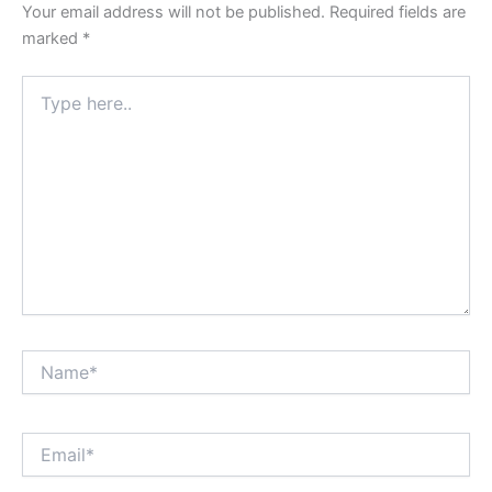
Your email address will not be published.
Required fields are
marked
*
Type
here..
Name*
Email*