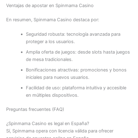
Ventajas de apostar en Spinmama Casino
En resumen, Spinmama Casino destaca por:
Seguridad robusta: tecnología avanzada para
proteger a los usuarios.
Amplia oferta de juegos: desde slots hasta juegos
de mesa tradicionales.
Bonificaciones atractivas: promociones y bonos
iniciales para nuevos usuarios.
Facilidad de uso: plataforma intuitiva y accesible
en múltiples dispositivos.
Preguntas frecuentes (FAQ)
¿Spinmama Casino es legal en España?
Sí, Spinmama opera con licencia válida para ofrecer