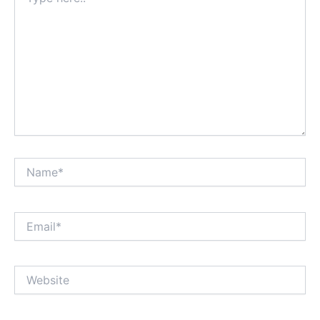
here..
Name*
Email*
Website