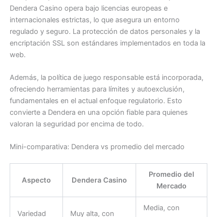
Dendera Casino opera bajo licencias europeas e
internacionales estrictas, lo que asegura un entorno
regulado y seguro. La protección de datos personales y la
encriptación SSL son estándares implementados en toda la
web.
Además, la política de juego responsable está incorporada,
ofreciendo herramientas para límites y autoexclusión,
fundamentales en el actual enfoque regulatorio. Esto
convierte a Dendera en una opción fiable para quienes
valoran la seguridad por encima de todo.
Mini-comparativa: Dendera vs promedio del mercado
Promedio del
Aspecto
Dendera Casino
Mercado
Media, con
Variedad
Muy alta, con