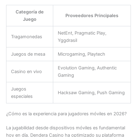
Categoría de
Proveedores Principales
Juego
NetEnt, Pragmatic Play,
Tragamonedas
Yggdrasil
Juegos de mesa
Microgaming, Playtech
Evolution Gaming, Authentic
Casino en vivo
Gaming
Juegos
Hacksaw Gaming, Push Gaming
especiales
¿Cómo es la experiencia para jugadores móviles en 2026?
La jugabilidad desde dispositivos móviles es fundamental
hoy en día. Dendera Casino ha optimizado su plataforma