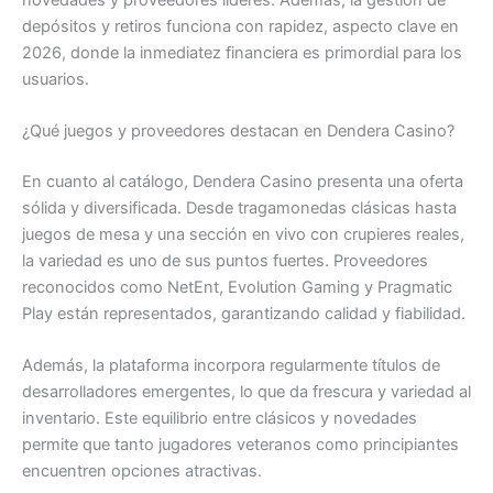
depósitos y retiros funciona con rapidez, aspecto clave en
2026, donde la inmediatez financiera es primordial para los
usuarios.
¿Qué juegos y proveedores destacan en Dendera Casino?
En cuanto al catálogo, Dendera Casino presenta una oferta
sólida y diversificada. Desde tragamonedas clásicas hasta
juegos de mesa y una sección en vivo con crupieres reales,
la variedad es uno de sus puntos fuertes. Proveedores
reconocidos como NetEnt, Evolution Gaming y Pragmatic
Play están representados, garantizando calidad y fiabilidad.
Además, la plataforma incorpora regularmente títulos de
desarrolladores emergentes, lo que da frescura y variedad al
inventario. Este equilibrio entre clásicos y novedades
permite que tanto jugadores veteranos como principiantes
encuentren opciones atractivas.