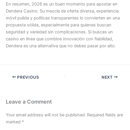
En resumen, 2026 es un buen momento para apostar en
Dendera Casino. Su mezcla de oferta diversa, experiencia
móvil pulida y políticas transparentes lo convierten en una
propuesta sólida, especialmente para quienes buscan
seguridad y variedad sin complicaciones. Si buscas un
casino en línea que combine innovación con fiabilidad,
Dendera es una alternativa que no debes pasar por alto.
PREVIOUS
NEXT
Leave a Comment
Your email address will not be published.
Required fields are
marked
*