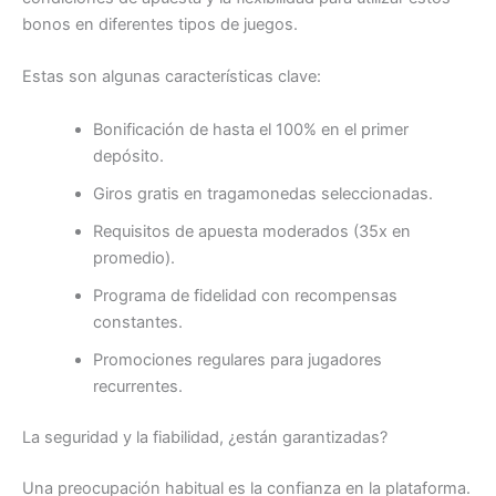
bonos en diferentes tipos de juegos.
Estas son algunas características clave:
Bonificación de hasta el 100% en el primer
depósito.
Giros gratis en tragamonedas seleccionadas.
Requisitos de apuesta moderados (35x en
promedio).
Programa de fidelidad con recompensas
constantes.
Promociones regulares para jugadores
recurrentes.
La seguridad y la fiabilidad, ¿están garantizadas?
Una preocupación habitual es la confianza en la plataforma.