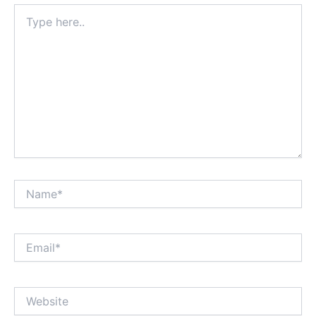
Type
here..
Name*
Email*
Website