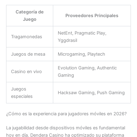
Categoría de
Proveedores Principales
Juego
NetEnt, Pragmatic Play,
Tragamonedas
Yggdrasil
Juegos de mesa
Microgaming, Playtech
Evolution Gaming, Authentic
Casino en vivo
Gaming
Juegos
Hacksaw Gaming, Push Gaming
especiales
¿Cómo es la experiencia para jugadores móviles en 2026?
La jugabilidad desde dispositivos móviles es fundamental
hoy en día. Dendera Casino ha optimizado su plataforma