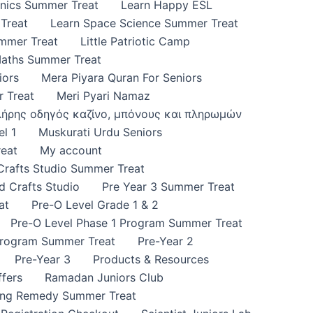
onics Summer Treat
Learn Happy ESL
Treat
Learn Space Science Summer Treat
ummer Treat
Little Patriotic Camp
Maths Summer Treat
iors
Mera Piyara Quran For Seniors
 Treat
Meri Pyari Namaz
πλήρης οδηγός καζίνο, μπόνους και πληρωμών
l 1
Muskurati Urdu Seniors
eat
My account
 Crafts Studio Summer Treat
d Crafts Studio
Pre Year 3 Summer Treat
at
Pre-O Level Grade 1 & 2
Pre-O Level Phase 1 Program Summer Treat
Program Summer Treat
Pre-Year 2
Pre-Year 3
Products & Resources
fers
Ramadan Juniors Club
ing Remedy Summer Treat