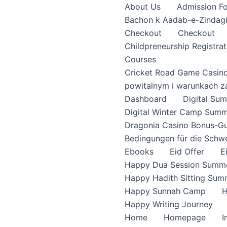
About Us
Admission F
Bachon k Aadab-e-Zindag
Checkout
Checkout
Childpreneurship Registrat
Courses
Cricket Road Game Casin
powitalnym i warunkach z
Dashboard
Digital S
Digital Winter Camp Summ
Dragonia Casino Bonus-Gu
Bedingungen für die Schw
Ebooks
Eid Offer
E
Happy Dua Session Summe
Happy Hadith Sitting Sum
Happy Sunnah Camp
H
Happy Writing Journey
Home
Homepage
I