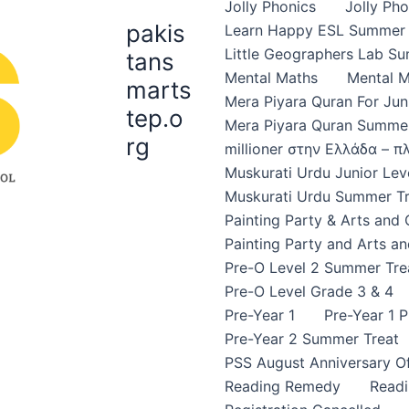
Jolly Phonics
Jolly Ph
pakis
Learn Happy ESL Summer 
Little Geographers Lab S
tans
Mental Maths
Mental 
marts
Mera Piyara Quran For Jun
tep.o
Mera Piyara Quran Summer
rg
millioner στην Ελλάδα – 
Muskurati Urdu Junior Leve
Muskurati Urdu Summer Tr
Painting Party & Arts and
Painting Party and Arts an
Pre-O Level 2 Summer Tre
Pre-O Level Grade 3 & 4
Pre-Year 1
Pre-Year 1 
Pre-Year 2 Summer Treat
PSS August Anniversary Of
Reading Remedy
Read