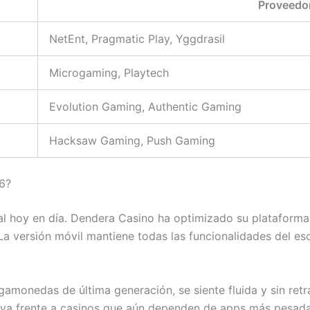
Proveedor
NetEnt, Pragmatic Play, Yggdrasil
Microgaming, Playtech
Evolution Gaming, Authentic Gaming
Hacksaw Gaming, Push Gaming
6?
tal hoy en día. Dendera Casino ha optimizado su plataform
 La versión móvil mantiene todas las funcionalidades del es
amonedas de última generación, se siente fluida y sin retr
tiva frente a casinos que aún dependen de apps más pesadas