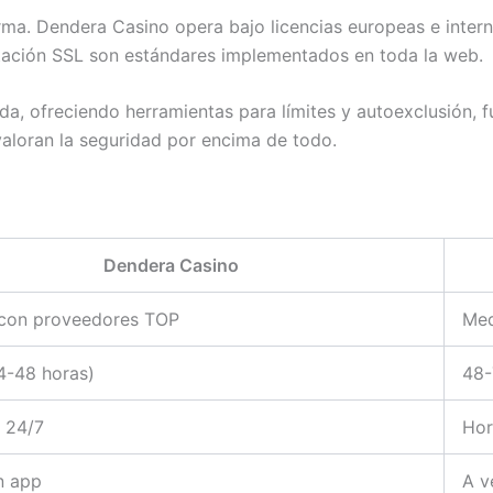
rma. Dendera Casino opera bajo licencias europeas e intern
ptación SSL son estándares implementados en toda la web.
da, ofreciendo herramientas para límites y autoexclusión, f
valoran la seguridad por encima de todo.
Dendera Casino
 con proveedores TOP
Med
4-48 horas)
48-
l 24/7
Hor
n app
A v