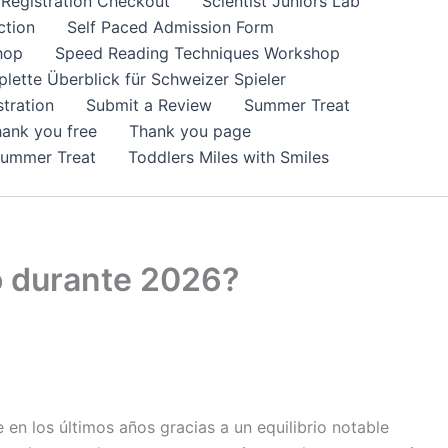
Registration Checkout
Scientist Juniors Lab
ction
Self Paced Admission Form
hop
Speed Reading Techniques Workshop
lette Überblick für Schweizer Spieler
tration
Submit a Review
Summer Treat
ank you free
Thank you page
Summer Treat
Toddlers Miles with Smiles
o durante 2026?
n los últimos años gracias a un equilibrio notable