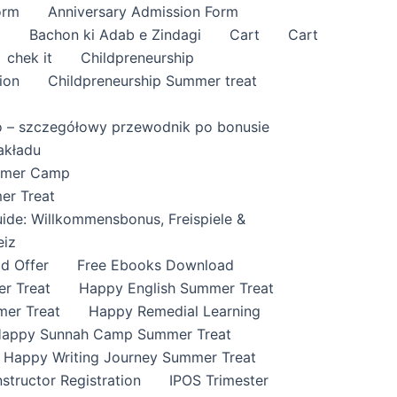
orm
Anniversary Admission Form
i
Bachon ki Adab e Zindagi
Cart
Cart
chek it
Childpreneurship
ion
Childpreneurship Summer treat
o – szczegółowy przewodnik po bonusie
akładu
ummer Camp
er Treat
ide: Willkommensbonus, Freispiele &
eiz
id Offer
Free Ebooks Download
r Treat
Happy English Summer Treat
mer Treat
Happy Remedial Learning
appy Sunnah Camp Summer Treat
Happy Writing Journey Summer Treat
nstructor Registration
IPOS Trimester