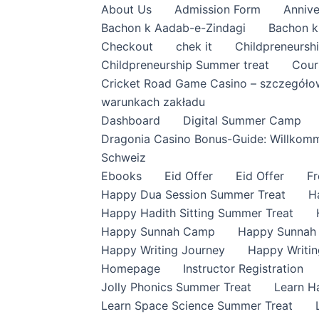
About Us
Admission Form
Annive
Bachon k Aadab-e-Zindagi
Bachon k
Checkout
chek it
Childpreneursh
Childpreneurship Summer treat
Cour
Cricket Road Game Casino – szczegóło
warunkach zakładu
Dashboard
Digital Summer Camp
Dragonia Casino Bonus-Guide: Willkomme
Schweiz
Ebooks
Eid Offer
Eid Offer
F
Happy Dua Session Summer Treat
H
Happy Hadith Sitting Summer Treat
Happy Sunnah Camp
Happy Sunnah
Happy Writing Journey
Happy Writi
Homepage
Instructor Registration
Jolly Phonics Summer Treat
Learn H
Learn Space Science Summer Treat