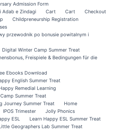
rsary Admission Form
i Adab e Zindagi
Cart
Cart
Checkout
ip
Childpreneurship Registration
ses
wy przewodnik po bonusie powitalnym i
Digital Winter Camp Summer Treat
nsbonus, Freispiele & Bedingungen für die
ree Ebooks Download
appy English Summer Treat
Happy Remedial Learning
 Camp Summer Treat
ng Journey Summer Treat
Home
IPOS Trimester
Jolly Phonics
appy ESL
Learn Happy ESL Summer Treat
Little Geographers Lab Summer Treat