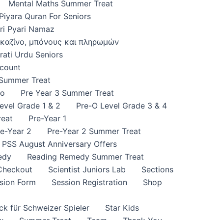
Mental Maths Summer Treat
Piyara Quran For Seniors
ri Pyari Namaz
ς καζίνο, μπόνους και πληρωμών
ati Urdu Seniors
count
o Summer Treat
io
Pre Year 3 Summer Treat
evel Grade 1 & 2
Pre-O Level Grade 3 & 4
reat
Pre-Year 1
e-Year 2
Pre-Year 2 Summer Treat
PSS August Anniversary Offers
edy
Reading Remedy Summer Treat
 Checkout
Scientist Juniors Lab
Sections
sion Form
Session Registration
Shop
ck für Schweizer Spieler
Star Kids