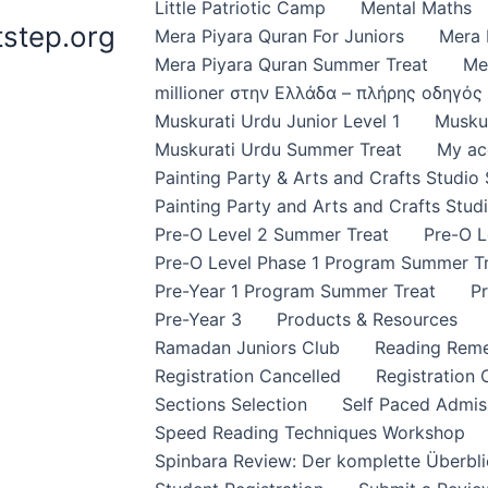
Little Patriotic Camp
Mental Maths
step.org
Mera Piyara Quran For Juniors
Mera 
Mera Piyara Quran Summer Treat
Me
millioner στην Ελλάδα – πλήρης οδηγό
Muskurati Urdu Junior Level 1
Muskur
Muskurati Urdu Summer Treat
My ac
Painting Party & Arts and Crafts Studi
Painting Party and Arts and Crafts Stud
Pre-O Level 2 Summer Treat
Pre-O L
Pre-O Level Phase 1 Program Summer T
Pre-Year 1 Program Summer Treat
Pr
Pre-Year 3
Products & Resources
Ramadan Juniors Club
Reading Rem
Registration Cancelled
Registration
Sections Selection
Self Paced Admis
Speed Reading Techniques Workshop
Spinbara Review: Der komplette Überbli