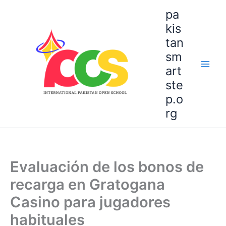
Skip
pa
to
kis
content
tan
sm
art
ste
p.o
rg
Evaluación de los bonos de
recarga en Gratogana
Casino para jugadores
habituales