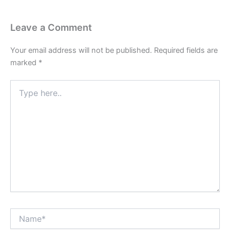
Leave a Comment
Your email address will not be published.
Required fields are
marked
*
Type
here..
Name*