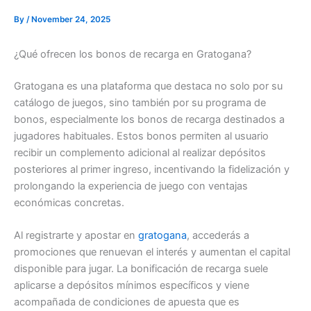
By
/
November 24, 2025
¿Qué ofrecen los bonos de recarga en Gratogana?
Gratogana es una plataforma que destaca no solo por su
catálogo de juegos, sino también por su programa de
bonos, especialmente los bonos de recarga destinados a
jugadores habituales. Estos bonos permiten al usuario
recibir un complemento adicional al realizar depósitos
posteriores al primer ingreso, incentivando la fidelización y
prolongando la experiencia de juego con ventajas
económicas concretas.
Al registrarte y apostar en
gratogana
, accederás a
promociones que renuevan el interés y aumentan el capital
disponible para jugar. La bonificación de recarga suele
aplicarse a depósitos mínimos específicos y viene
acompañada de condiciones de apuesta que es