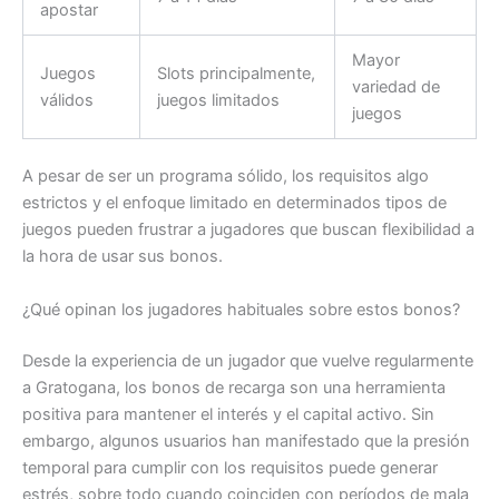
apostar
Mayor
Juegos
Slots principalmente,
variedad de
válidos
juegos limitados
juegos
A pesar de ser un programa sólido, los requisitos algo
estrictos y el enfoque limitado en determinados tipos de
juegos pueden frustrar a jugadores que buscan flexibilidad a
la hora de usar sus bonos.
¿Qué opinan los jugadores habituales sobre estos bonos?
Desde la experiencia de un jugador que vuelve regularmente
a Gratogana, los bonos de recarga son una herramienta
positiva para mantener el interés y el capital activo. Sin
embargo, algunos usuarios han manifestado que la presión
temporal para cumplir con los requisitos puede generar
estrés, sobre todo cuando coinciden con períodos de mala