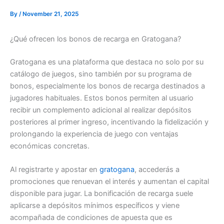
By
/
November 21, 2025
¿Qué ofrecen los bonos de recarga en Gratogana?
Gratogana es una plataforma que destaca no solo por su
catálogo de juegos, sino también por su programa de
bonos, especialmente los bonos de recarga destinados a
jugadores habituales. Estos bonos permiten al usuario
recibir un complemento adicional al realizar depósitos
posteriores al primer ingreso, incentivando la fidelización y
prolongando la experiencia de juego con ventajas
económicas concretas.
Al registrarte y apostar en
gratogana
, accederás a
promociones que renuevan el interés y aumentan el capital
disponible para jugar. La bonificación de recarga suele
aplicarse a depósitos mínimos específicos y viene
acompañada de condiciones de apuesta que es