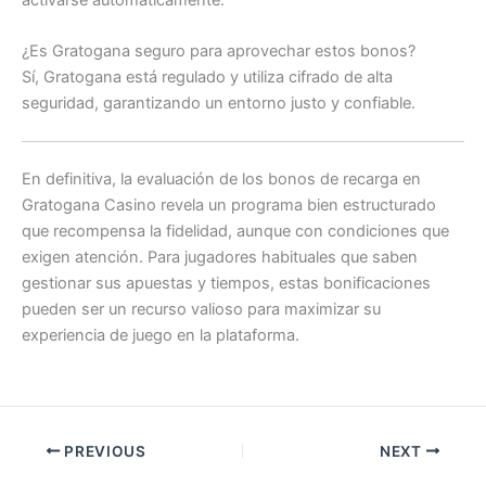
¿Es Gratogana seguro para aprovechar estos bonos?
Sí, Gratogana está regulado y utiliza cifrado de alta
seguridad, garantizando un entorno justo y confiable.
En definitiva, la evaluación de los bonos de recarga en
Gratogana Casino revela un programa bien estructurado
que recompensa la fidelidad, aunque con condiciones que
exigen atención. Para jugadores habituales que saben
gestionar sus apuestas y tiempos, estas bonificaciones
pueden ser un recurso valioso para maximizar su
experiencia de juego en la plataforma.
PREVIOUS
NEXT