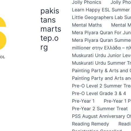
Jolly Phonics
Jolly Ph
pakis
Learn Happy ESL Summer 
Little Geographers Lab S
tans
Mental Maths
Mental 
marts
Mera Piyara Quran For Jun
tep.o
Mera Piyara Quran Summer
rg
millioner στην Ελλάδα – 
Muskurati Urdu Junior Leve
Muskurati Urdu Summer Tr
Painting Party & Arts and
Painting Party and Arts an
Pre-O Level 2 Summer Tre
Pre-O Level Grade 3 & 4
Pre-Year 1
Pre-Year 1 
Pre-Year 2 Summer Treat
PSS August Anniversary Of
Reading Remedy
Read