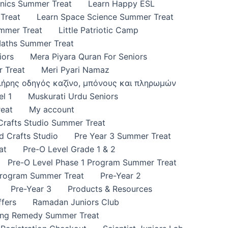
onics Summer Treat
Learn Happy ESL
Treat
Learn Space Science Summer Treat
ummer Treat
Little Patriotic Camp
Maths Summer Treat
iors
Mera Piyara Quran For Seniors
 Treat
Meri Pyari Namaz
πλήρης οδηγός καζίνο, μπόνους και πληρωμών
l 1
Muskurati Urdu Seniors
eat
My account
 Crafts Studio Summer Treat
d Crafts Studio
Pre Year 3 Summer Treat
at
Pre-O Level Grade 1 & 2
Pre-O Level Phase 1 Program Summer Treat
Program Summer Treat
Pre-Year 2
Pre-Year 3
Products & Resources
fers
Ramadan Juniors Club
ing Remedy Summer Treat