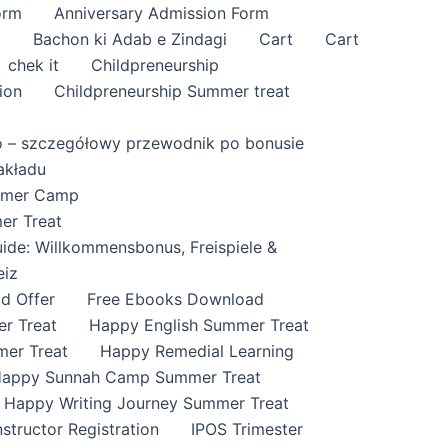
orm
Anniversary Admission Form
i
Bachon ki Adab e Zindagi
Cart
Cart
chek it
Childpreneurship
ion
Childpreneurship Summer treat
o – szczegółowy przewodnik po bonusie
akładu
ummer Camp
er Treat
ide: Willkommensbonus, Freispiele &
eiz
id Offer
Free Ebooks Download
r Treat
Happy English Summer Treat
mer Treat
Happy Remedial Learning
appy Sunnah Camp Summer Treat
Happy Writing Journey Summer Treat
nstructor Registration
IPOS Trimester