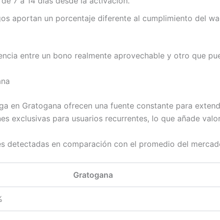
de 7 a 14 días desde la activación.
gos aportan un porcentaje diferente al cumplimiento del wa
erencia entre un bono realmente aprovechable y otro que pu
ana
rga en Gratogana ofrecen una fuente constante para extende
s exclusivas para usuarios recurrentes, lo que añade valor 
nes detectadas en comparación con el promedio del mercad
Gratogana
%