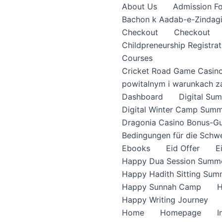
About Us
Admission F
Bachon k Aadab-e-Zindag
Checkout
Checkout
Childpreneurship Registrat
Courses
Cricket Road Game Casin
powitalnym i warunkach z
Dashboard
Digital S
Digital Winter Camp Summ
Dragonia Casino Bonus-Gu
Bedingungen für die Schw
Ebooks
Eid Offer
E
Happy Dua Session Summe
Happy Hadith Sitting Sum
Happy Sunnah Camp
H
Happy Writing Journey
Home
Homepage
I