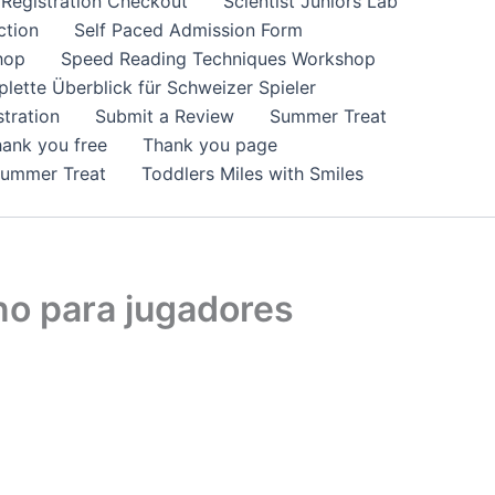
Registration Checkout
Scientist Juniors Lab
ction
Self Paced Admission Form
hop
Speed Reading Techniques Workshop
lette Überblick für Schweizer Spieler
tration
Submit a Review
Summer Treat
ank you free
Thank you page
Summer Treat
Toddlers Miles with Smiles
no para jugadores