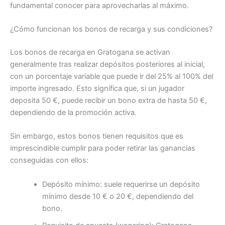
fundamental conocer para aprovecharlas al máximo.
¿Cómo funcionan los bonos de recarga y sus condiciones?
Los bonos de recarga en Gratogana se activan
generalmente tras realizar depósitos posteriores al inicial,
con un porcentaje variable que puede ir del 25% al 100% del
importe ingresado. Esto significa que, si un jugador
deposita 50 €, puede recibir un bono extra de hasta 50 €,
dependiendo de la promoción activa.
Sin embargo, estos bonos tienen requisitos que es
imprescindible cumplir para poder retirar las ganancias
conseguidas con ellos:
Depósito mínimo: suele requerirse un depósito
mínimo desde 10 € o 20 €, dependiendo del
bono.