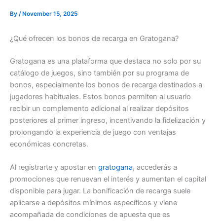
By
/
November 15, 2025
¿Qué ofrecen los bonos de recarga en Gratogana?
Gratogana es una plataforma que destaca no solo por su
catálogo de juegos, sino también por su programa de
bonos, especialmente los bonos de recarga destinados a
jugadores habituales. Estos bonos permiten al usuario
recibir un complemento adicional al realizar depósitos
posteriores al primer ingreso, incentivando la fidelización y
prolongando la experiencia de juego con ventajas
económicas concretas.
Al registrarte y apostar en
gratogana
, accederás a
promociones que renuevan el interés y aumentan el capital
disponible para jugar. La bonificación de recarga suele
aplicarse a depósitos mínimos específicos y viene
acompañada de condiciones de apuesta que es