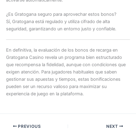
¿Es Gratogana seguro para aprovechar estos bonos?
Sí, Gratogana está regulado y utiliza cifrado de alta
seguridad, garantizando un entorno justo y confiable.
En definitiva, la evaluación de los bonos de recarga en
Gratogana Casino revela un programa bien estructurado
que recompensa la fidelidad, aunque con condiciones que
exigen atención. Para jugadores habituales que saben
gestionar sus apuestas y tiempos, estas bonificaciones
pueden ser un recurso valioso para maximizar su
experiencia de juego en la plataforma.
PREVIOUS
NEXT