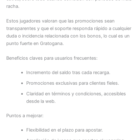
racha.
Estos jugadores valoran que las promociones sean
transparentes y que el soporte responda rápido a cualquier
duda o incidencia relacionada con los bonos, lo cual es un
punto fuerte en Gratogana.
Beneficios claves para usuarios frecuentes:
Incremento del saldo tras cada recarga.
Promociones exclusivas para clientes fieles.
Claridad en términos y condiciones, accesibles
desde la web.
Puntos a mejorar:
Flexibilidad en el plazo para apostar.