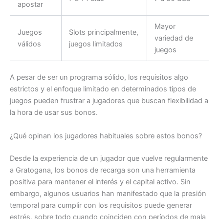
apostar
Mayor
Juegos
Slots principalmente,
variedad de
válidos
juegos limitados
juegos
A pesar de ser un programa sólido, los requisitos algo
estrictos y el enfoque limitado en determinados tipos de
juegos pueden frustrar a jugadores que buscan flexibilidad a
la hora de usar sus bonos.
¿Qué opinan los jugadores habituales sobre estos bonos?
Desde la experiencia de un jugador que vuelve regularmente
a Gratogana, los bonos de recarga son una herramienta
positiva para mantener el interés y el capital activo. Sin
embargo, algunos usuarios han manifestado que la presión
temporal para cumplir con los requisitos puede generar
estrés, sobre todo cuando coinciden con períodos de mala