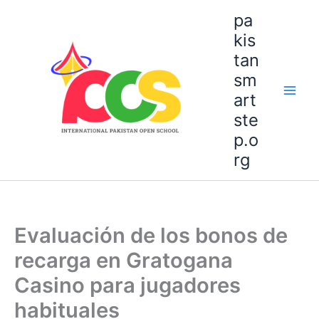
Skip
pa
to
kis
content
tan
sm
art
ste
p.o
rg
Evaluación de los bonos de
recarga en Gratogana
Casino para jugadores
habituales